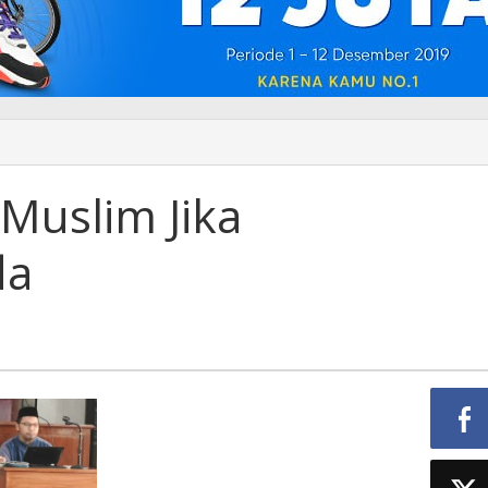
 Muslim Jika
da