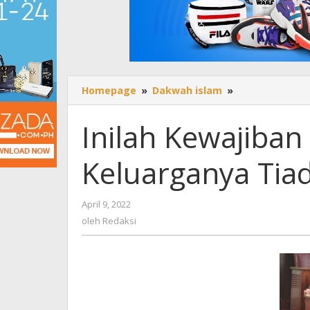
Homepage
»
Dakwah islam
»
Inilah
Kewajiban
Muslim
Inilah Kewajiban
Jika
Keluarganya
Keluarganya Tia
Tiada
April 9, 2022
oleh
Redaksi
oleh
Redaksi