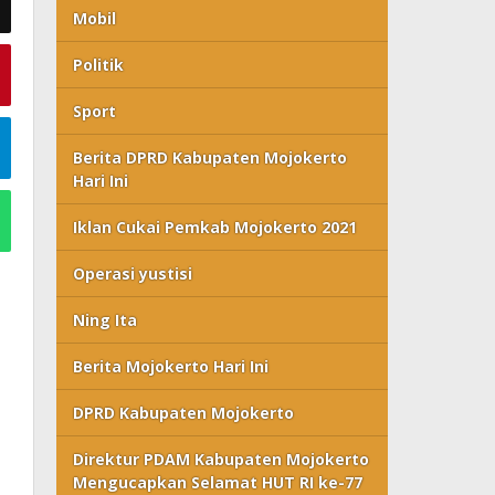
Mobil
Politik
Sport
Berita DPRD Kabupaten Mojokerto
Hari Ini
Iklan Cukai Pemkab Mojokerto 2021
Operasi yustisi
Ning Ita
Berita Mojokerto Hari Ini
DPRD Kabupaten Mojokerto
Direktur PDAM Kabupaten Mojokerto
Mengucapkan Selamat HUT RI ke-77