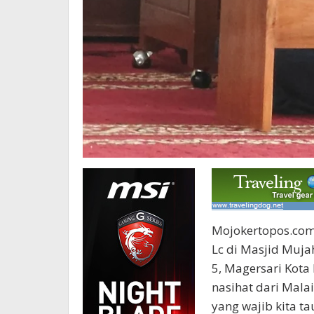
Mojokertopos.com
Lc di Masjid Muja
5, Magersari Kota
nasihat dari Mal
yang wajib kita t