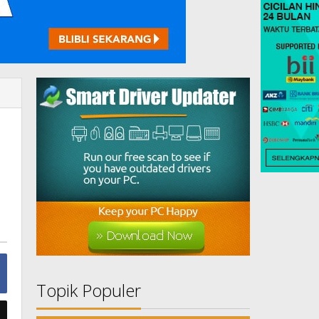
Topik Populer