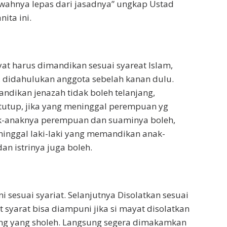
wahnya lepas dari jasadnya” ungkap Ustad
ita ini.
yat harus dimandikan sesuai syareat Islam,
 didahulukan anggota sebelah kanan dulu.
dikan jenazah tidak boleh telanjang,
tutup, jika yang meninggal perempuan yg
-anaknya perempuan dan suaminya boleh,
inggal laki-laki yang memandikan anak-
dan istrinya juga boleh.
 sesuai syariat. Selanjutnya Disolatkan sesuai
at syarat bisa diampuni jika si mayat disolatkan
ng yang sholeh. Langsung segera dimakamkan