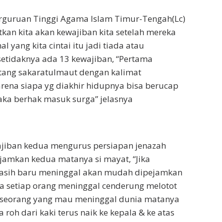
erguruan Tinggi Agama Islam Timur-Tengah(Lc)
tkan kita akan kewajiban kita setelah mereka
al yang kita cintai itu jadi tiada atau
etidaknya ada 13 kewajiban, “Pertama
atang sakaratulmaut dengan kalimat
karena siapa yg diakhir hidupnya bisa berucap
maka berhak masuk surga” jelasnya
jiban kedua mengurus persiapan jenazah
jamkan kedua matanya si mayat, “Jika
asih baru meninggal akan mudah dipejamkan
 setiap orang meninggal cenderung melotot
seorang yang mau meninggal dunia matanya
 roh dari kaki terus naik ke kepala & ke atas