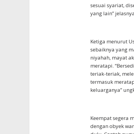
sesuai syariat, d
yang lain” jelasny
Ketiga menurut U
sebaiknya yang m
niyahah, mayat ak
meratapi. “Bersed
teriak-teriak, mel
termasuk meratap
keluarganya” ung
Keempat segera m
dengan obyek wari