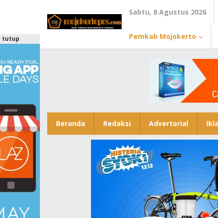
Lewati
Sabtu, 8 Agustus 2026
ke
konten
Pemkab Mojokerto
tutup
Beranda
Redaksi
Advertorial
Ikl