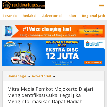
Lewati
ke
konten
Beranda
Redaksi
Advertorial
Iklan
Regional Jati
Homepage
»
Advertorial
»
Mitra
Media
Pemkot
Mitra Media Pemkot Mojokerto Diajari
Mojokerto
Mengidentifikasi Cukai Ilegal Jika
Diajari
Menginformasikan Dapat Hadiah
Mengidentifikasi
Cukai