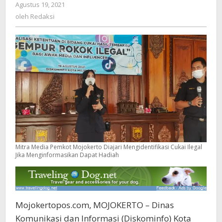
Agustus 19, 2021
oleh
Ilegal
Redaksi
oleh
Redaksi
Jika
Menginformasikan
Dapat
Hadiah
Mitra Media Pemkot Mojokerto Diajari Mengidentifikasi Cukai Ilegal
Jika Menginformasikan Dapat Hadiah
Mojokertopos.com, MOJOKERTO – Dinas
Komunikasi dan Informasi (Diskominfo) Kota