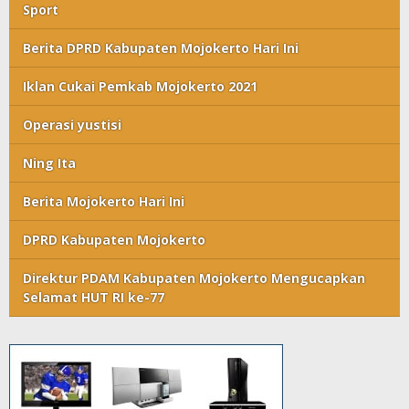
Sport
Berita DPRD Kabupaten Mojokerto Hari Ini
Iklan Cukai Pemkab Mojokerto 2021
Operasi yustisi
Ning Ita
Berita Mojokerto Hari Ini
DPRD Kabupaten Mojokerto
Direktur PDAM Kabupaten Mojokerto Mengucapkan
Selamat HUT RI ke-77