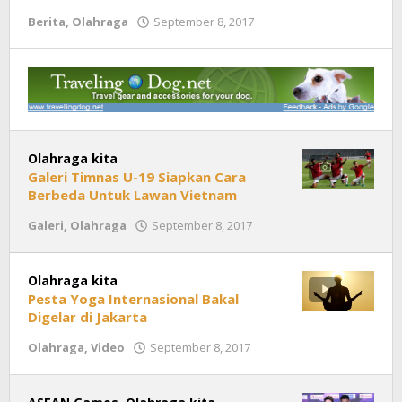
Berita
,
Olahraga
September 8, 2017
oleh
Redaksi
Olahraga kita
Galeri Timnas U-19 Siapkan Cara
Berbeda Untuk Lawan Vietnam
Galeri
,
Olahraga
September 8, 2017
oleh
Redaksi
Olahraga kita
Pesta Yoga Internasional Bakal
Digelar di Jakarta
Olahraga
,
Video
September 8, 2017
oleh
Redaksi