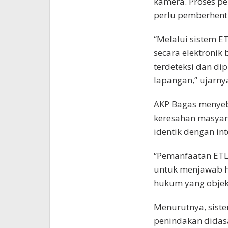
kamera. Proses pe
perlu pemberhenti
“Melalui sistem E
secara elektronik
terdeteksi dan di
lapangan,” ujarny
AKP Bagas menyeb
keresahan masyara
identik dengan in
“Pemanfaatan ETLE
untuk menjawab 
hukum yang objekt
Menurutnya, siste
penindakan didasa