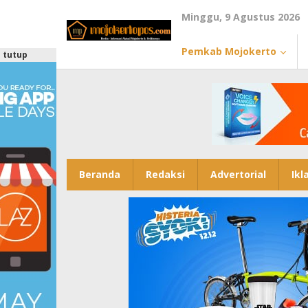
Lewati
Minggu, 9 Agustus 2026
ke
konten
Pemkab Mojokerto
tutup
Beranda
Redaksi
Advertorial
Ikl