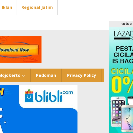
Iklan
Regional Jatim
tutup
Mojokerto
Pedoman
Privacy Policy