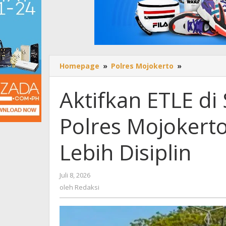
Homepage
»
Polres Mojokerto
»
Aktifkan
ETLE
di
Aktifkan ETLE di
Simpang
RA
Polres Mojokert
Basuni,
Polres
Mojokerto
Lebih Disiplin
Dorong
Pengendar
Lebih
Juli 8, 2026
oleh
Disiplin
Redaksi
oleh
Redaksi