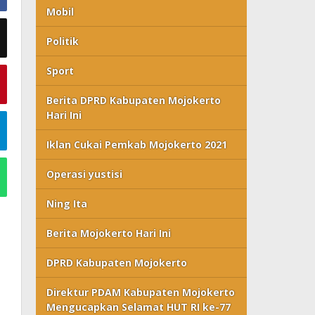
Mobil
Politik
Sport
Berita DPRD Kabupaten Mojokerto
Hari Ini
Iklan Cukai Pemkab Mojokerto 2021
Operasi yustisi
Ning Ita
Berita Mojokerto Hari Ini
DPRD Kabupaten Mojokerto
Direktur PDAM Kabupaten Mojokerto
Mengucapkan Selamat HUT RI ke-77