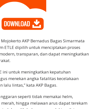
es Mojokerto AKP Bernadus Bagas Simarmata
m ETLE dipilih untuk menciptakan proses
modern, transparan, dan dapat meningkatkan
akat.
 ini untuk meningkatkan kepatuhan
igus menekan angka fatalitas kecelakaan
 lalu lintas,” kata AKP Bagas.
nggaran seperti tidak memakai helm,
merah, hingga melawan arus dapat terekam