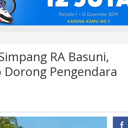
 Simpang RA Basuni,
o Dorong Pengendara
a