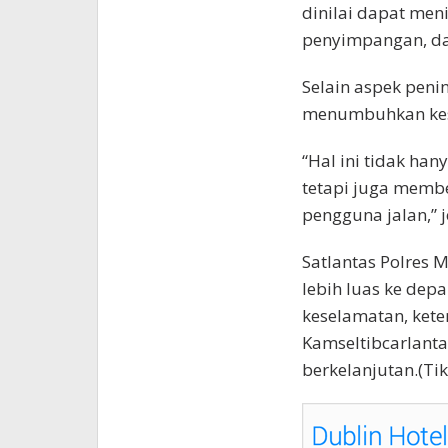
dinilai dapat men
penyimpangan, d
Selain aspek peni
menumbuhkan kesad
“Hal ini tidak ha
tetapi juga memb
pengguna jalan,” j
Satlantas Polres 
lebih luas ke d
keselamatan, keter
Kamseltibcarlanta
berkelanjutan.(Tik