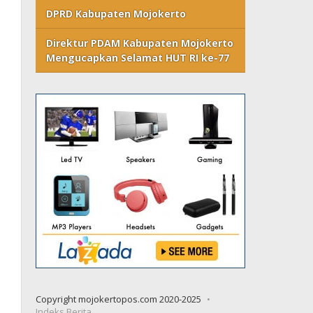
DPRD Kabupaten Mojokerto
Direktur PDAM Kabupaten Mojokerto
Mengucapkan Selamat HUT RI ke-77
Copyright mojokertopos.com 2020-2025
Indeks Berita