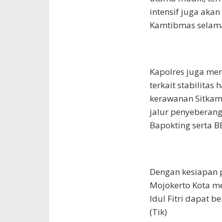
intensif juga aka
Kamtibmas selama
Kapolres juga me
terkait stabilitas
kerawanan Sitkamt
jalur penyeberang
Bapokting serta B
Dengan kesiapan p
Mojokerto Kota m
Idul Fitri dapat b
(Tik)