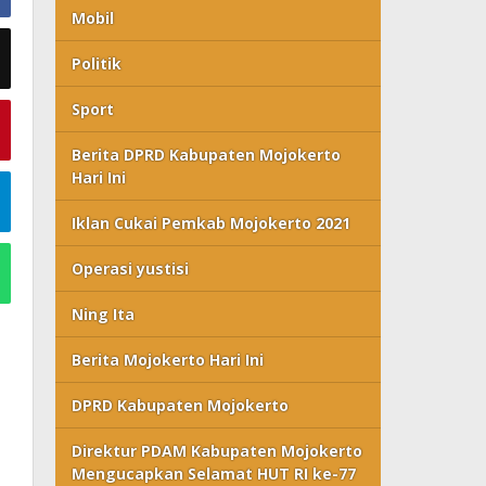
Mobil
Politik
Sport
Berita DPRD Kabupaten Mojokerto
Hari Ini
Iklan Cukai Pemkab Mojokerto 2021
Operasi yustisi
Ning Ita
Berita Mojokerto Hari Ini
DPRD Kabupaten Mojokerto
Direktur PDAM Kabupaten Mojokerto
Mengucapkan Selamat HUT RI ke-77