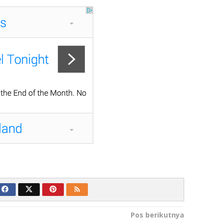
Pos berikutnya