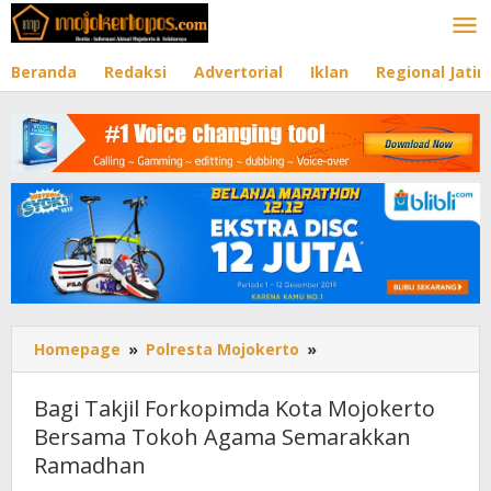
Lewati
ke
konten
Beranda
Redaksi
Advertorial
Iklan
Regional Jati
Homepage
»
Polresta Mojokerto
»
Bagi
Takjil
Forkopimda
Bagi Takjil Forkopimda Kota Mojokerto
Kota
Bersama Tokoh Agama Semarakkan
Mojokerto
Ramadhan
Bersama
Tokoh