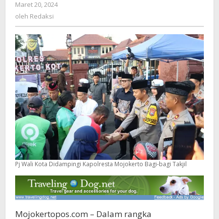
Maret 20, 2024
oleh
Agama
Redaksi
oleh
Redaksi
Semarakkan
Ramadhan
Pj Wali Kota Didampingi Kapolresta Mojokerto Bagi-bagi Takjil
Mojokertopos.com – Dalam rangka