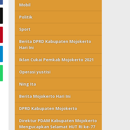
Mobil
Politik
Sport
Berita DPRD Kabupaten Mojokerto
Hari Ini
Iklan Cukai Pemkab Mojokerto 2021
Operasi yustisi
Ning Ita
Berita Mojokerto Hari Ini
DPRD Kabupaten Mojokerto
Direktur PDAM Kabupaten Mojokerto
Mengucapkan Selamat HUT RI ke-77