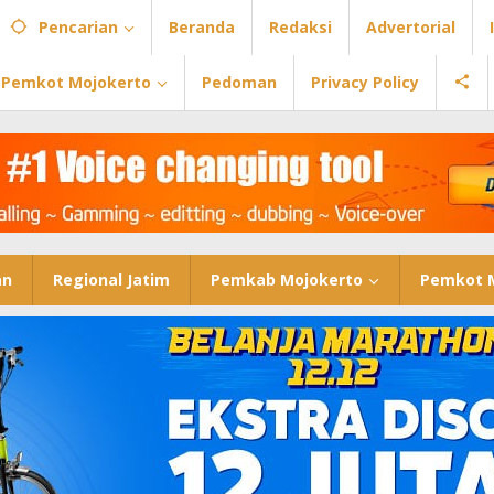
Pencarian
Beranda
Redaksi
Advertorial
Pemkot Mojokerto
Pedoman
Privacy Policy
an
Regional Jatim
Pemkab Mojokerto
Pemkot 