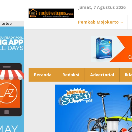
Lewati
Jumat, 7 Agustus 2026
ke
konten
Pemkab Mojokerto
tutup
Beranda
Redaksi
Advertorial
Ikl