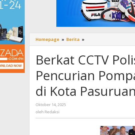
Homepage
»
Berita
»
Berkat
CCTV
Polisi
Berkat CCTV Poli
Berhasil
Ungkap
Pencurian Pompa
Aksi
Pencurian
Pompa
di Kota Pasurua
Air
6
Tempat
Oktober 14, 2025
oleh
Ibadah
Redaksi
oleh
Redaksi
di
Kota
Pasuruan