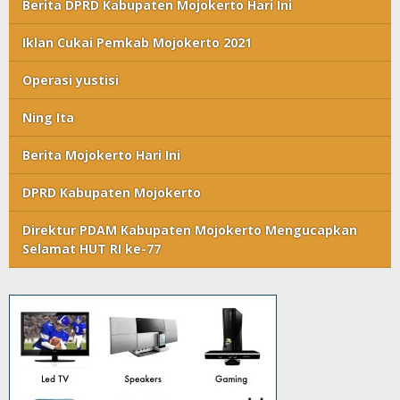
Berita DPRD Kabupaten Mojokerto Hari Ini
Iklan Cukai Pemkab Mojokerto 2021
Operasi yustisi
Ning Ita
Berita Mojokerto Hari Ini
DPRD Kabupaten Mojokerto
Direktur PDAM Kabupaten Mojokerto Mengucapkan
Selamat HUT RI ke-77