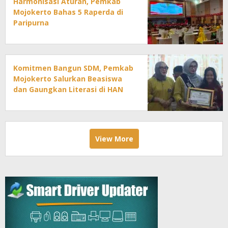
Harmonisasi Aturan, Pemkab
Mojokerto Bahas 5 Raperda di
Paripurna
Komitmen Bangun SDM, Pemkab
Mojokerto Salurkan Beasiswa
dan Gaungkan Literasi di HAN
2026
View More