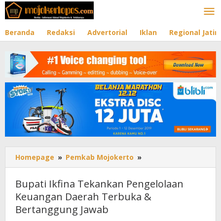
Lewati
ke
konten
Beranda
Redaksi
Advertorial
Iklan
Regional Jati
Homepage
»
Pemkab Mojokerto
»
Bupati
Ikfina
Tekankan
Bupati Ikfina Tekankan Pengelolaan
Pengelolaan
Keuangan Daerah Terbuka &
Keuangan
Bertanggung Jawab
Daerah
Terbuka