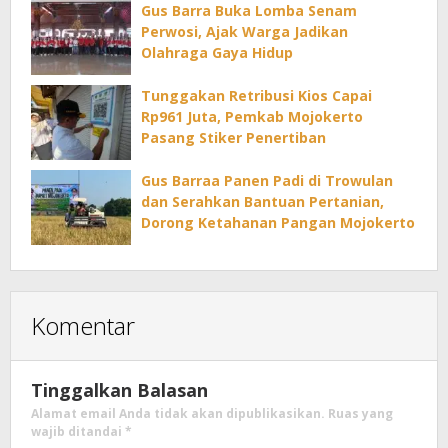
Gus Barra Buka Lomba Senam
Perwosi, Ajak Warga Jadikan
Olahraga Gaya Hidup
Tunggakan Retribusi Kios Capai
Rp961 Juta, Pemkab Mojokerto
Pasang Stiker Penertiban
Gus Barraa Panen Padi di Trowulan
dan Serahkan Bantuan Pertanian,
Dorong Ketahanan Pangan Mojokerto
Komentar
Tinggalkan Balasan
Alamat email Anda tidak akan dipublikasikan.
Ruas yang
wajib ditandai
*