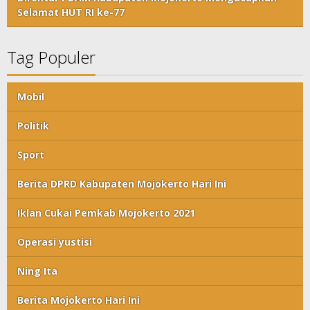
Selamat HUT RI ke-77
Tag Populer
Mobil
Politik
Sport
Berita DPRD Kabupaten Mojokerto Hari Ini
Iklan Cukai Pemkab Mojokerto 2021
Operasi yustisi
Ning Ita
Berita Mojokerto Hari Ini