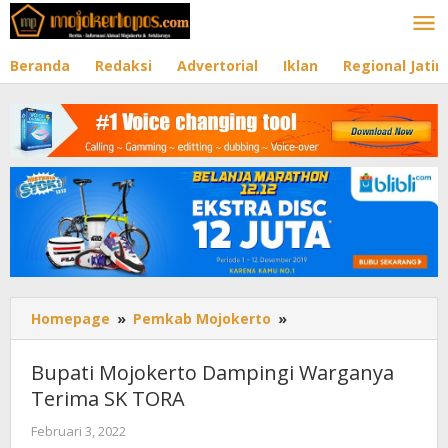
Lewati
ke
konten
Beranda
Redaksi
Advertorial
Iklan
Regional Jati
Homepage
»
Pemkab Mojokerto
»
Bupati
Mojokerto
Dampingi
Bupati Mojokerto Dampingi Warganya
Warganya
Terima SK TORA
Terima
SK
Februari 3, 2022
oleh
TORA