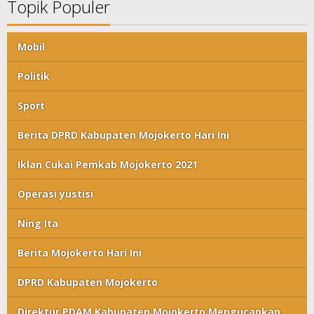
Topik Populer
Mobil
Politik
Sport
Berita DPRD Kabupaten Mojokerto Hari Ini
Iklan Cukai Pemkab Mojokerto 2021
Operasi yustisi
Ning Ita
Berita Mojokerto Hari Ini
DPRD Kabupaten Mojokerto
Direktur PDAM Kabupaten Mojokerto Mengucapkan