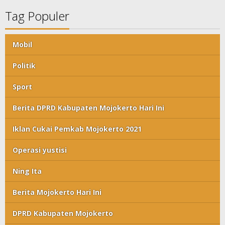
Tag Populer
Mobil
Politik
Sport
Berita DPRD Kabupaten Mojokerto Hari Ini
Iklan Cukai Pemkab Mojokerto 2021
Operasi yustisi
Ning Ita
Berita Mojokerto Hari Ini
DPRD Kabupaten Mojokerto