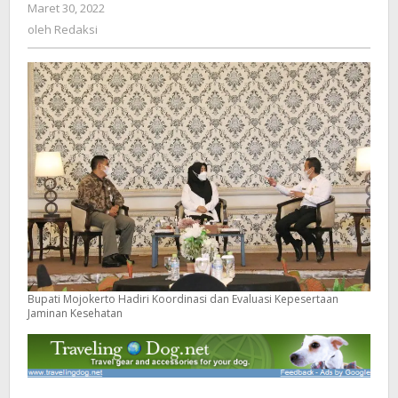
Maret 30, 2022
oleh
Jaminan
Redaksi
oleh
Redaksi
Kesehatan
Bupati Mojokerto Hadiri Koordinasi dan Evaluasi Kepesertaan
Jaminan Kesehatan