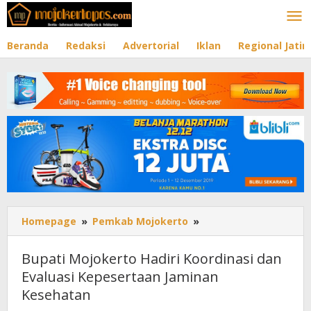
Lewati
ke
konten
Beranda
Redaksi
Advertorial
Iklan
Regional Jati
Homepage
»
Pemkab Mojokerto
»
Bupati
Mojokerto
Hadiri
Bupati Mojokerto Hadiri Koordinasi dan
Koordinasi
Evaluasi Kepesertaan Jaminan
dan
Kesehatan
Evaluasi
Kepesertaan