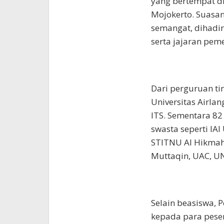
yang bertempat d
Mojokerto. Suasa
semangat, dihadir
serta jajaran pem
Dari perguruan tin
Universitas Airla
ITS. Sementara 82
swasta seperti IAI
STITNU Al Hikmah,
Muttaqin, UAC, UN
Selain beasiswa,
kepada para peser