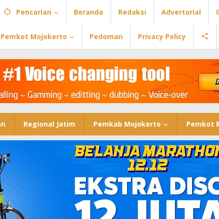
Pencarian
Beranda
Redaksi
Advertorial
Pemkot Mojokerto
Pedoman
Privacy Policy
an
Regional Jatim
Pemkab Mojokerto
Pemkot 