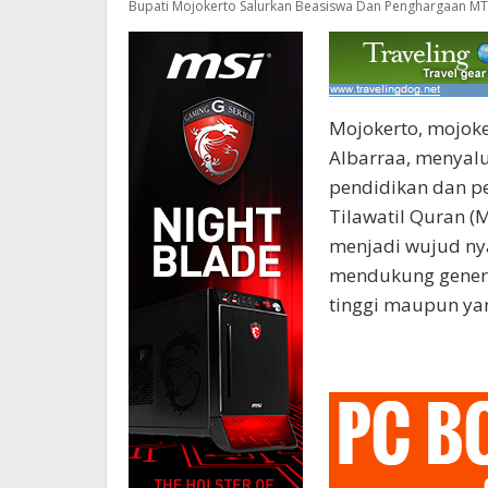
Bupati Mojokerto Salurkan Beasiswa Dan Penghargaan MT
Mojokerto, mojok
Albarraa, menyal
pendidikan dan p
Tilawatil Quran (M
menjadi wujud ny
mendukung gener
tinggi maupun ya