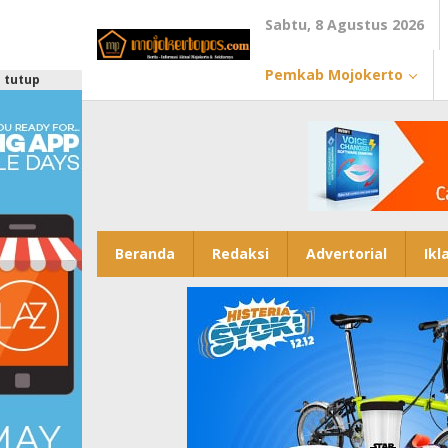
Lewati
Sabtu, 8 Agustus 2026
ke
konten
Pemkab Mojokerto
tutup
Beranda
Redaksi
Advertorial
Ikl