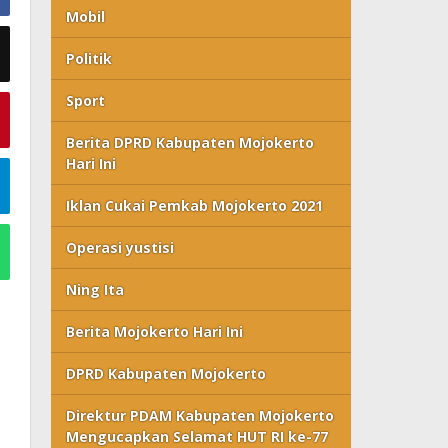
Mobil
Politik
Sport
Berita DPRD Kabupaten Mojokerto
Hari Ini
Iklan Cukai Pemkab Mojokerto 2021
Operasi yustisi
Ning Ita
Berita Mojokerto Hari Ini
DPRD Kabupaten Mojokerto
Direktur PDAM Kabupaten Mojokerto
Mengucapkan Selamat HUT RI ke-77