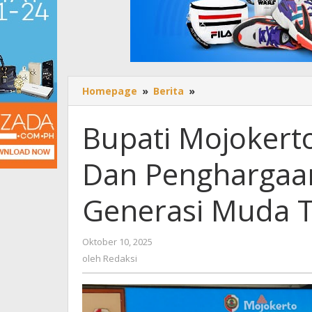
Homepage
»
Berita
»
Bupati
Mojokerto
Salurkan
Bupati Mojokert
Beasiswa
Dan
Dan Penghargaa
Penghargaan
MTQ,
Dorong
Generasi Muda T
Generasi
Muda
Terus
Oktober 10, 2025
oleh
Berprestasi
Redaksi
oleh
Redaksi