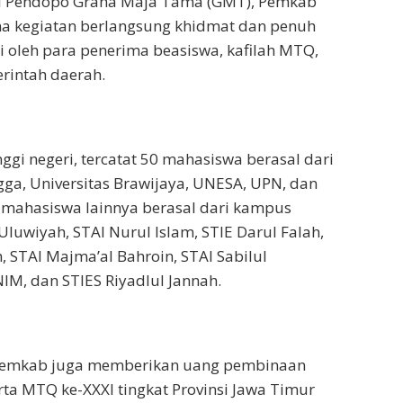
i Pendopo Graha Maja Tama (GMT), Pemkab
na kegiatan berlangsung khidmat dan penuh
i oleh para penerima beasiswa, kafilah MTQ,
erintah daerah.
ggi negeri, tercatat 50 mahasiswa berasal dari
ngga, Universitas Brawijaya, UNESA, UPN, dan
 mahasiswa lainnya berasal dari kampus
 Uluwiyah, STAI Nurul Islam, STIE Darul Falah,
 STAI Majma’al Bahroin, STAI Sabilul
IM, dan STIES Riyadlul Jannah.
 Pemkab juga memberikan uang pembinaan
ta MTQ ke-XXXI tingkat Provinsi Jawa Timur