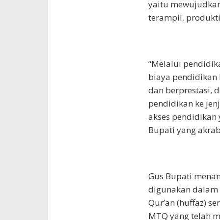
yaitu mewujudkan
terampil, produkti
“Melalui pendidik
biaya pendidikan
dan berprestasi,
pendidikan ke jen
akses pendidikan 
Bupati yang akrab
Gus Bupati menamb
digunakan dalam s
Qur’an (huffaz) se
MTQ yang telah m