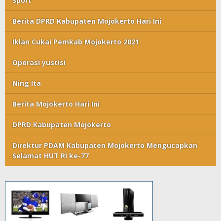
Sport
Berita DPRD Kabupaten Mojokerto Hari Ini
Iklan Cukai Pemkab Mojokerto 2021
Operasi yustisi
Ning Ita
Berita Mojokerto Hari Ini
DPRD Kabupaten Mojokerto
Direktur PDAM Kabupaten Mojokerto Mengucapkan
Selamat HUT RI ke-77