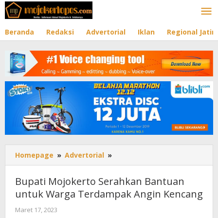
Lewati
ke
konten
Beranda
Redaksi
Advertorial
Iklan
Regional Jati
Homepage
»
Advertorial
»
Bupati
Mojokerto
Serahkan
Bupati Mojokerto Serahkan Bantuan
Bantuan
untuk Warga Terdampak Angin Kencang
untuk
Warga
Maret 17, 2023
oleh
Terdampak