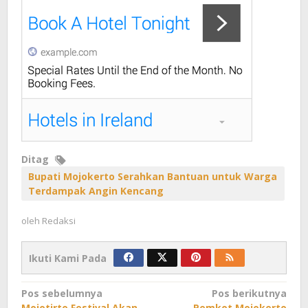
Ditag
Bupati Mojokerto Serahkan Bantuan untuk Warga
Terdampak Angin Kencang
oleh
Redaksi
Ikuti Kami Pada
Navigasi
Pos sebelumnya
Pos berikutnya
Mojotirto Festival Akan
Pemkot Mojokerto