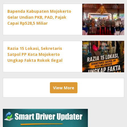
Bapenda Kabupaten Mojokerto
Gelar Undian PKB, PAD, Pajak
Capai Rp528,5 Miliar
Razia 15 Lokasi, Sekretaris
Satpol PP Kota Mojokerto
Ungkap Fakta Rokok Ilegal
View More