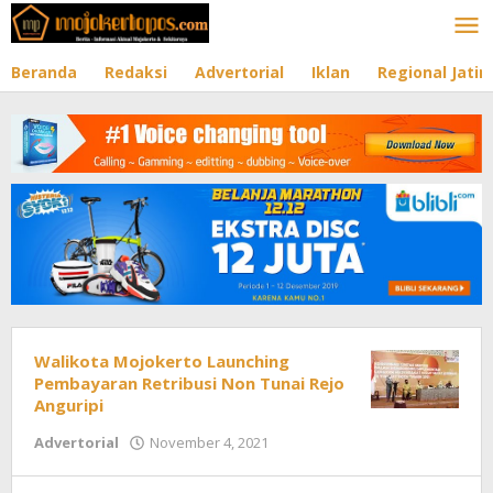
Lewati
ke
konten
Beranda
Redaksi
Advertorial
Iklan
Regional Jati
Walikota Mojokerto Launching
Pembayaran Retribusi Non Tunai Rejo
Anguripi
Advertorial
November 4, 2021
oleh
Redaksi