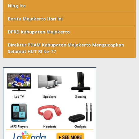
Ning Ita
Berita Mojokerto Hari Ini
DPRD Kabupaten Mojokerto
Direktur PDAM Kabupaten Mojokerto Mengucapkan
Selamat HUT RI ke-77