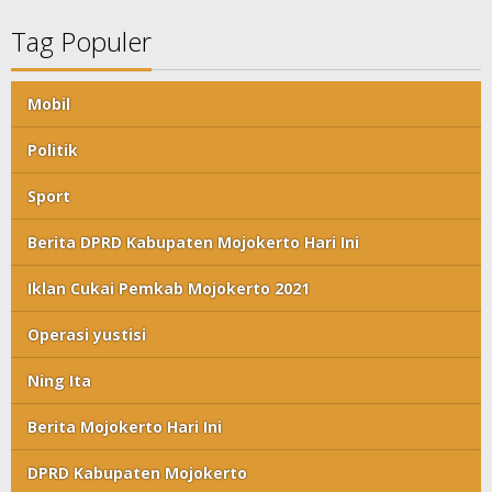
Tag Populer
Mobil
Politik
Sport
Berita DPRD Kabupaten Mojokerto Hari Ini
Iklan Cukai Pemkab Mojokerto 2021
Operasi yustisi
Ning Ita
Berita Mojokerto Hari Ini
DPRD Kabupaten Mojokerto