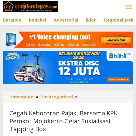
Lewati
ke
konten
Beranda
Redaksi
Advertorial
Iklan
Regional Jati
Homepage
»
Uncategorized
»
Cegah
Kebocoran
Pajak,
Cegah Kebocoran Pajak, Bersama KPK
Bersama
Pemkot Mojokerto Gelar Sosialisasi
KPK
Tapping Box
Pemkot
Mojokerto