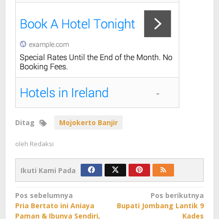
Ditag
Mojokerto Banjir
oleh
Redaksi
Ikuti Kami Pada
Navigasi
Pos sebelumnya
Pos berikutnya
Pria Bertato ini Aniaya
Bupati Jombang Lantik 9
pos
Paman & Ibunya Sendiri,
Kades