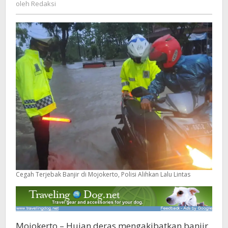
Redaksi
oleh
Redaksi
Lalu
Lintas
Cegah Terjebak Banjir di Mojokerto, Polisi Alihkan Lalu Lintas
Mojokerto – Hujan deras mengakibatkan banjir