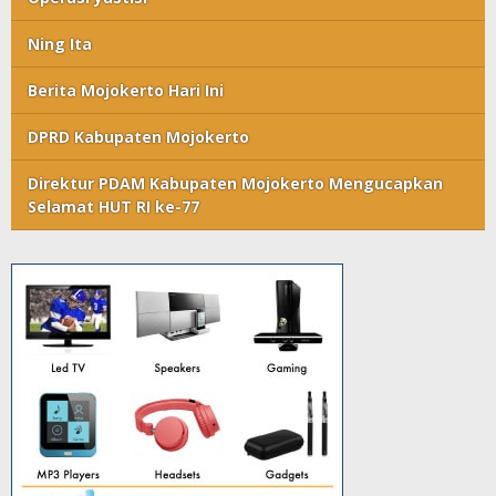
Ning Ita
Berita Mojokerto Hari Ini
DPRD Kabupaten Mojokerto
Direktur PDAM Kabupaten Mojokerto Mengucapkan
Selamat HUT RI ke-77