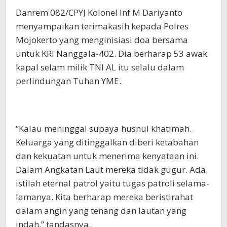
Danrem 082/CPYJ Kolonel Inf M Dariyanto
menyampaikan terimakasih kepada Polres
Mojokerto yang menginisiasi doa bersama
untuk KRI Nanggala-402. Dia berharap 53 awak
kapal selam milik TNI AL itu selalu dalam
perlindungan Tuhan YME.
“Kalau meninggal supaya husnul khatimah.
Keluarga yang ditinggalkan diberi ketabahan
dan kekuatan untuk menerima kenyataan ini.
Dalam Angkatan Laut mereka tidak gugur. Ada
istilah eternal patrol yaitu tugas patroli selama-
lamanya. Kita berharap mereka beristirahat
dalam angin yang tenang dan lautan yang
indah,” tandasnya.