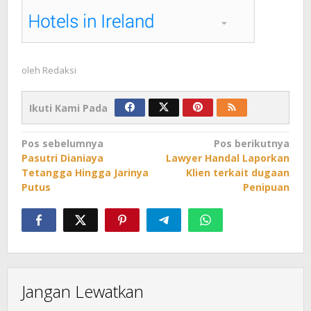
oleh
Redaksi
Ikuti Kami Pada
Navigasi
Pos sebelumnya
Pos berikutnya
Pasutri Dianiaya
Lawyer Handal Laporkan
pos
Tetangga Hingga Jarinya
Klien terkait dugaan
Putus
Penipuan
Jangan Lewatkan