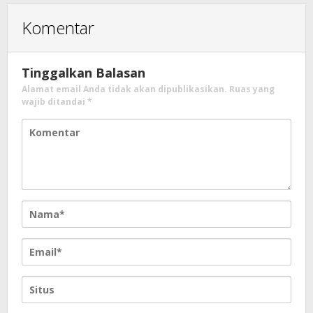
Komentar
Tinggalkan Balasan
Alamat email Anda tidak akan dipublikasikan.
Ruas yang
wajib ditandai
*