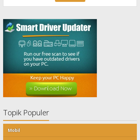
Topik Populer
Mobil