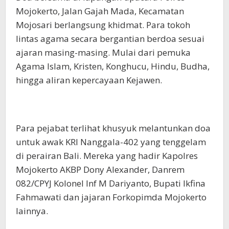
Mojokerto, Jalan Gajah Mada, Kecamatan
Mojosari berlangsung khidmat. Para tokoh
lintas agama secara bergantian berdoa sesuai
ajaran masing-masing. Mulai dari pemuka
Agama Islam, Kristen, Konghucu, Hindu, Budha,
hingga aliran kepercayaan Kejawen.
Para pejabat terlihat khusyuk melantunkan doa
untuk awak KRI Nanggala-402 yang tenggelam
di perairan Bali. Mereka yang hadir Kapolres
Mojokerto AKBP Dony Alexander, Danrem
082/CPYJ Kolonel Inf M Dariyanto, Bupati Ikfina
Fahmawati dan jajaran Forkopimda Mojokerto
lainnya.