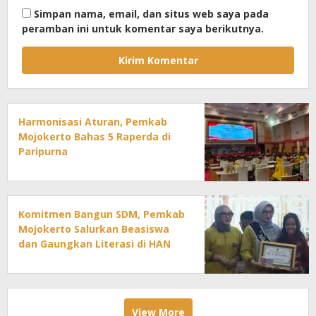
Simpan nama, email, dan situs web saya pada
peramban ini untuk komentar saya berikutnya.
Harmonisasi Aturan, Pemkab
Mojokerto Bahas 5 Raperda di
Paripurna
Komitmen Bangun SDM, Pemkab
Mojokerto Salurkan Beasiswa
dan Gaungkan Literasi di HAN
2026
View More