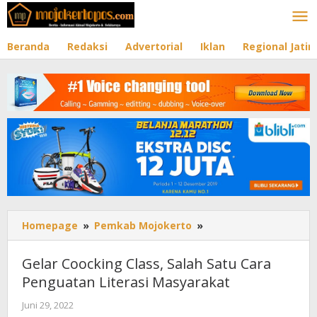
Lewati
ke
konten
Beranda
Redaksi
Advertorial
Iklan
Regional Jati
Homepage
»
Pemkab Mojokerto
»
Gelar
Coocking
Class,
Gelar Coocking Class, Salah Satu Cara
Salah
Penguatan Literasi Masyarakat
Satu
Cara
Juni 29, 2022
oleh
Penguatan