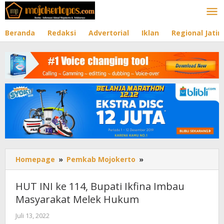
Lewati
ke
konten
Beranda
Redaksi
Advertorial
Iklan
Regional Jati
Homepage
»
Pemkab Mojokerto
»
HUT
INI
ke
HUT INI ke 114, Bupati Ikfina Imbau
114,
Masyarakat Melek Hukum
Bupati
Ikfina
Juli 13, 2022
oleh
Imbau