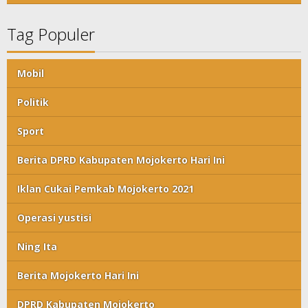
Tag Populer
Mobil
Politik
Sport
Berita DPRD Kabupaten Mojokerto Hari Ini
Iklan Cukai Pemkab Mojokerto 2021
Operasi yustisi
Ning Ita
Berita Mojokerto Hari Ini
DPRD Kabupaten Mojokerto