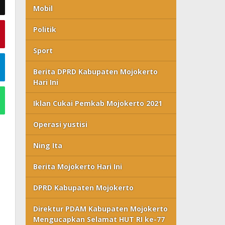
Mobil
Politik
Sport
Berita DPRD Kabupaten Mojokerto
Hari Ini
Iklan Cukai Pemkab Mojokerto 2021
Operasi yustisi
Ning Ita
Berita Mojokerto Hari Ini
DPRD Kabupaten Mojokerto
Direktur PDAM Kabupaten Mojokerto
Mengucapkan Selamat HUT RI ke-77