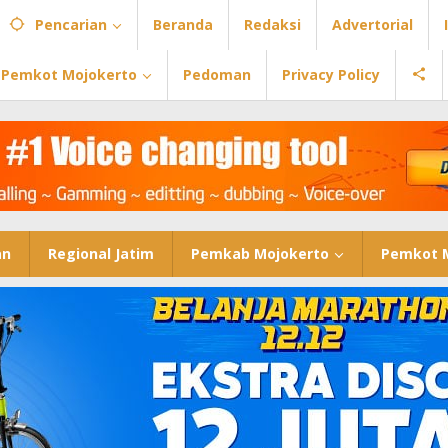
Pencarian
Beranda
Redaksi
Advertorial
Pemkot Mojokerto
Pedoman
Privacy Policy
an
Regional Jatim
Pemkab Mojokerto
Pemkot 