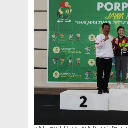
Kado Istimewa HUT Kota Mojokerto, Porprov VII Peroleh 2