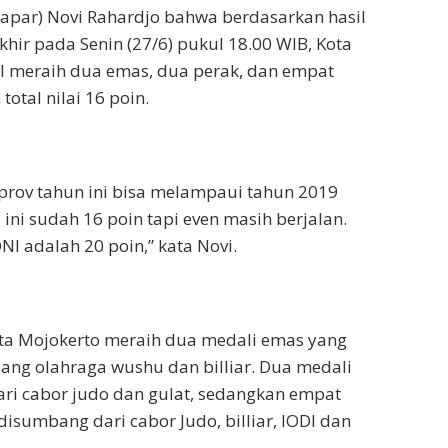
rapar) Novi Rahardjo bahwa berdasarkan hasil
khir pada Senin (27/6) pukul 18.00 WIB, Kota
l meraih dua emas, dua perak, dan empat
otal nilai 16 poin.
prov tahun ini bisa melampaui tahun 2019
ini sudah 16 poin tapi even masih berjalan.
NI adalah 20 poin,” kata Novi.
ota Mojokerto meraih dua medali emas yang
bang olahraga wushu dan billiar. Dua medali
ari cabor judo dan gulat, sedangkan empat
isumbang dari cabor Judo, billiar, IODI dan