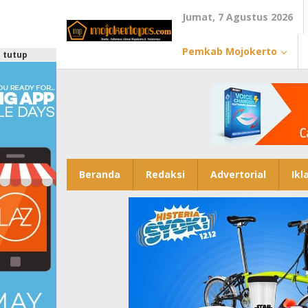
Lewati
Jumat, 7 Agustus 2026
ke
konten
Pemkab Mojokerto
tutup
Beranda
Redaksi
Advertorial
Ikl