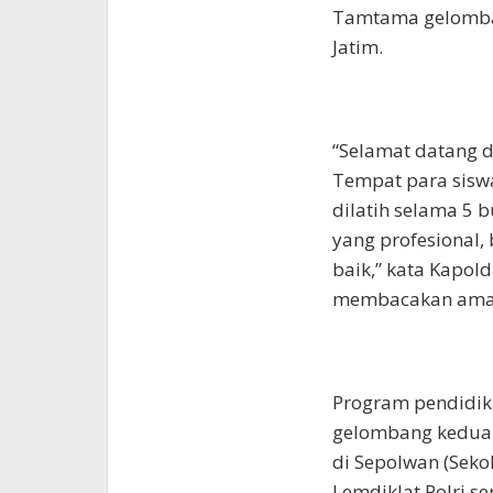
Tamtama gelomban
Jatim.
“Selamat datang d
Tempat para sisw
dilatih selama 5 
yang profesional, 
baik,” kata Kapold
membacakan ama
Program pendidik
gelombang kedua 
di Sepolwan (Sekol
Lemdiklat Polri se