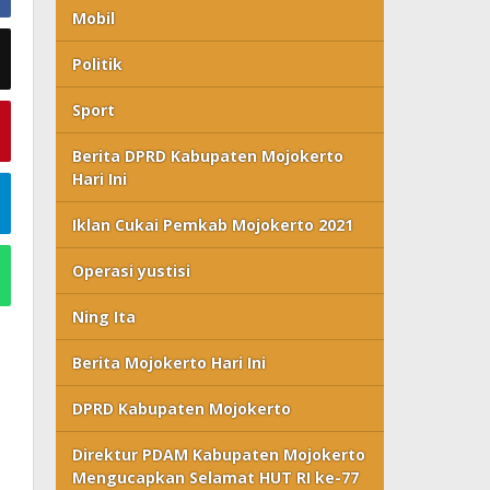
Mobil
Politik
Sport
Berita DPRD Kabupaten Mojokerto
Hari Ini
Iklan Cukai Pemkab Mojokerto 2021
Operasi yustisi
Ning Ita
Berita Mojokerto Hari Ini
DPRD Kabupaten Mojokerto
Direktur PDAM Kabupaten Mojokerto
Mengucapkan Selamat HUT RI ke-77