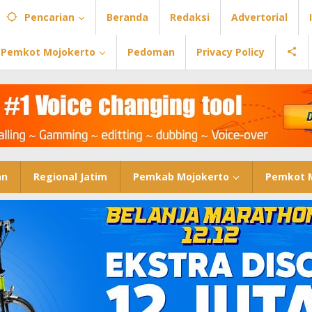
Pencarian
Beranda
Redaksi
Advertorial
Pemkot Mojokerto
Pedoman
Privacy Policy
an
Regional Jatim
Pemkab Mojokerto
Pemkot 