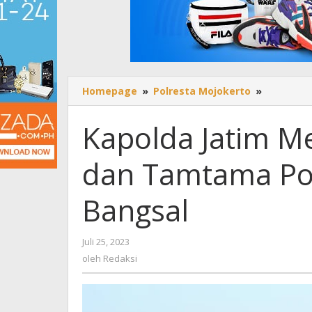
Homepage
»
Polresta Mojokerto
»
Kapolda
Jatim
Membuk
Kapolda Jatim M
Diktuk
Bintara
dan Tamtama Pol
dan
Tamtam
Polri
Bangsal
Gelomba
II
di
Juli 25, 2023
oleh
SPN
Redaksi
oleh
Redaksi
Bangsal