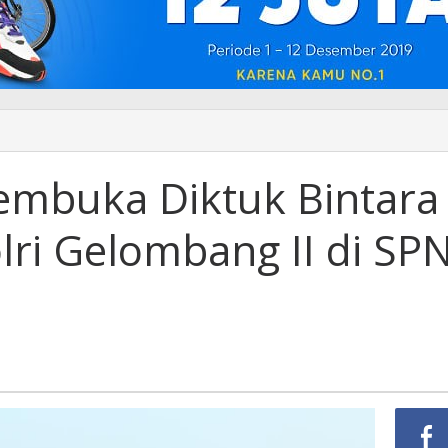
a
embuka Diktuk Bintara
ri Gelombang II di SP
a
ng