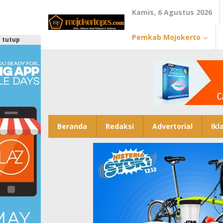
Lewati
Kamis, 6 Agustus 2026
ke
konten
Pemkab Mojokerto
tutup
Beranda
Redaksi
Advertorial
Ikl