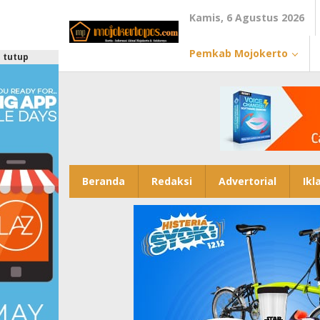
Lewati
Kamis, 6 Agustus 2026
ke
konten
Pemkab Mojokerto
tutup
Beranda
Redaksi
Advertorial
Ikl