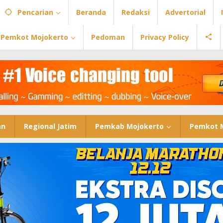
Pencarian
Beranda
Redaksi
Advertorial
Pemkot Mojokerto
Pedoman
Privacy Policy
an
Regional Jatim
Pemkab Mojokerto
Pemkot 