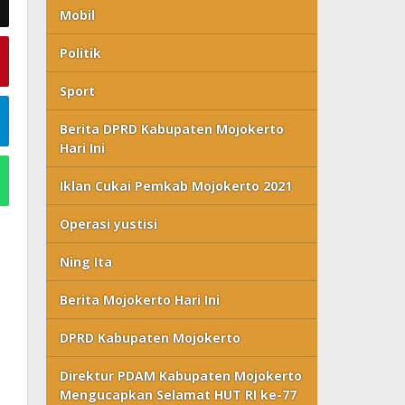
Mobil
Politik
Sport
Berita DPRD Kabupaten Mojokerto
Hari Ini
Iklan Cukai Pemkab Mojokerto 2021
Operasi yustisi
Ning Ita
Berita Mojokerto Hari Ini
DPRD Kabupaten Mojokerto
Direktur PDAM Kabupaten Mojokerto
Mengucapkan Selamat HUT RI ke-77