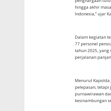
penghargaan tulus 
hingga akhir masa
Indonesia,” ujar K
Dalam kegiatan t
77 personel pensi
tahun 2025, yang
perjalanan panjan
Menurut Kapolda 
pelepasan, tetapi
purnawirawan dan
kesinambungan s