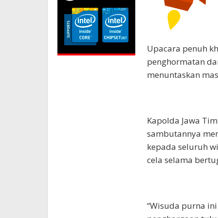
Upacara penuh kh
penghormatan dan 
menuntaskan mas
Kapolda Jawa Timu
sambutannya meny
kepada seluruh w
cela selama bertu
“Wisuda purna ini