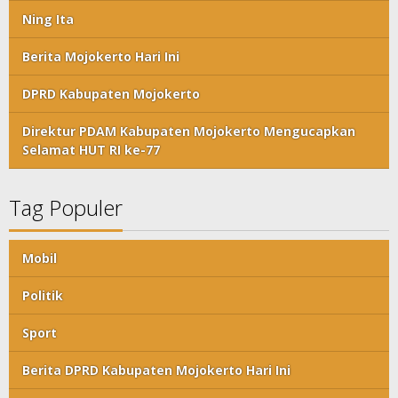
Ning Ita
Berita Mojokerto Hari Ini
DPRD Kabupaten Mojokerto
Direktur PDAM Kabupaten Mojokerto Mengucapkan
Selamat HUT RI ke-77
Tag Populer
Mobil
Politik
Sport
Berita DPRD Kabupaten Mojokerto Hari Ini