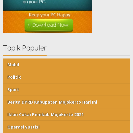
Topik Populer
Mobil
Politik
Sport
Berita DPRD Kabupaten Mojokerto Hari Ini
Iklan Cukai Pemkab Mojokerto 2021
Operasi yustisi