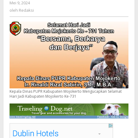
Mei 9, 2024
oleh
Hari
Redaksi
oleh
Redaksi
Jadi
Kabupaten
Mojokerto
Ke-
731
Kepala Dinas PUPR Kabupaten Mojokerto Mengucapkan Selamat
Hari Jadi Kabupaten Mojokerto Ke-731