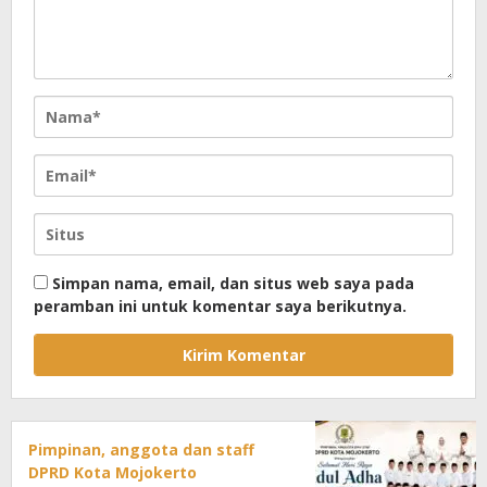
Simpan nama, email, dan situs web saya pada
peramban ini untuk komentar saya berikutnya.
Pimpinan, anggota dan staff
DPRD Kota Mojokerto