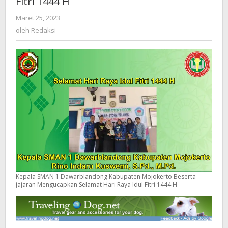
Fitri 1444 H
jajaran
Maret 25, 2023
oleh
Mengucapkan
Redaksi
oleh
Redaksi
Selamat
Hari
Raya
Idul
Fitri
1444
H
Kepala SMAN 1 Dawarblandong Kabupaten Mojokerto Beserta
jajaran Mengucapkan Selamat Hari Raya Idul Fitri 1444 H