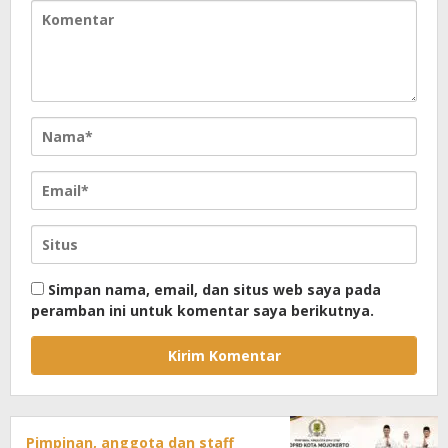
Simpan nama, email, dan situs web saya pada
peramban ini untuk komentar saya berikutnya.
Pimpinan, anggota dan staff