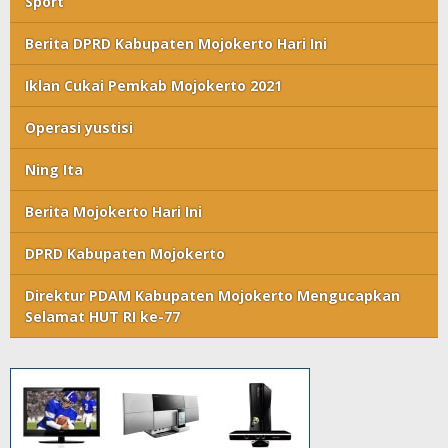
Sport
Berita DPRD Kabupaten Mojokerto Hari Ini
Iklan Cukai Pemkab Mojokerto 2021
Operasi yustisi
Ning Ita
Berita Mojokerto Hari Ini
DPRD Kabupaten Mojokerto
Direktur PDAM Kabupaten Mojokerto Mengucapkan
Selamat HUT RI ke-77