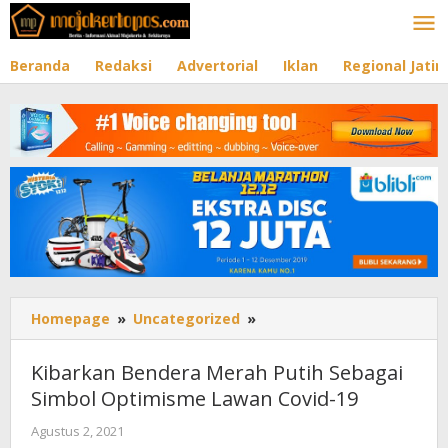
Lewati
ke
konten
Beranda
Redaksi
Advertorial
Iklan
Regional Jati
Homepage
»
Uncategorized
»
Kibarkan
Bendera
Merah
Kibarkan Bendera Merah Putih Sebagai
Putih
Simbol Optimisme Lawan Covid-19
Sebagai
Simbol
Agustus 2, 2021
oleh
Optimisme