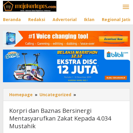
Lewati
ke
konten
Beranda
Redaksi
Advertorial
Iklan
Regional Jati
Homepage
»
Uncategorized
»
Korpri
dan
Baznas
Korpri dan Baznas Bersinergi
Bersinergi
Mentasyarufkan Zakat Kepada 4.034
Mentasyarufkan
Mustahik
Zakat
Kepada