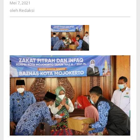
Mei 7, 2021
oleh
4.034
Redaksi
oleh
Redaksi
Mustahik