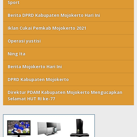
Sport
Berita DPRD Kabupaten Mojokerto Hari Ini
Iklan Cukai Pemkab Mojokerto 2021
Operasi yustisi
Ning Ita
Berita Mojokerto Hari Ini
DPRD Kabupaten Mojokerto
Direktur PDAM Kabupaten Mojokerto Mengucapkan
Selamat HUT RI ke-77