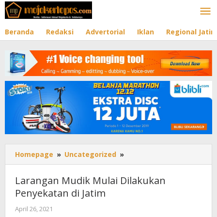
Lewati
ke
konten
Beranda
Redaksi
Advertorial
Iklan
Regional Jati
Homepage
»
Uncategorized
»
Larangan
Mudik
Mulai
Larangan Mudik Mulai Dilakukan
Dilakukan
Penyekatan di Jatim
Penyekatan
di
April 26, 2021
oleh
Jatim