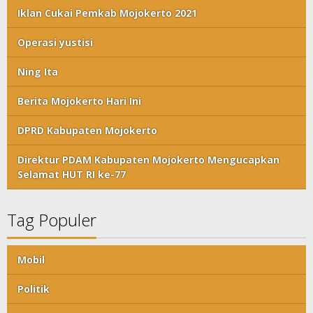
Iklan Cukai Pemkab Mojokerto 2021
Operasi yustisi
Ning Ita
Berita Mojokerto Hari Ini
DPRD Kabupaten Mojokerto
Direktur PDAM Kabupaten Mojokerto Mengucapkan
Selamat HUT RI ke-77
Tag Populer
Mobil
Politik