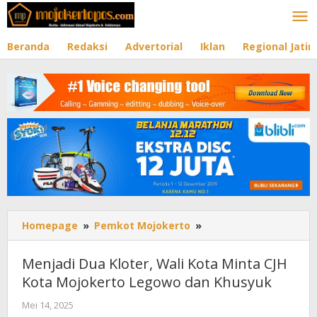
Lewati
ke
konten
Beranda
Redaksi
Advertorial
Iklan
Regional Jati
Homepage
»
Pemkot Mojokerto
»
Menjadi
Dua
Kloter,
Menjadi Dua Kloter, Wali Kota Minta CJH
Wali
Kota Mojokerto Legowo dan Khusyuk
Kota
Minta
Mei 14, 2025
oleh
CJH