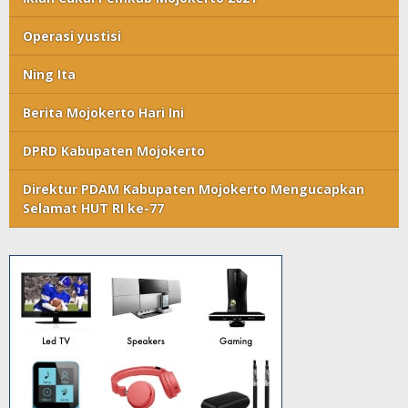
Operasi yustisi
Ning Ita
Berita Mojokerto Hari Ini
DPRD Kabupaten Mojokerto
Direktur PDAM Kabupaten Mojokerto Mengucapkan
Selamat HUT RI ke-77