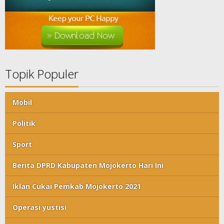
Topik Populer
Mobil
Politik
Sport
Berita DPRD Kabupaten Mojokerto Hari Ini
Iklan Cukai Pemkab Mojokerto 2021
Operasi yustisi