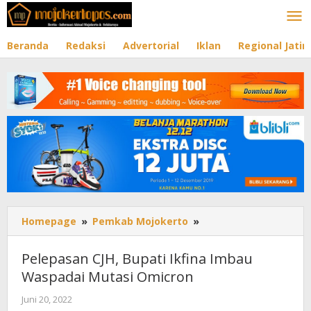
Lewati
ke
konten
Beranda
Redaksi
Advertorial
Iklan
Regional Jati
Homepage
»
Pemkab Mojokerto
»
Pelepasan
CJH,
Bupati
Pelepasan CJH, Bupati Ikfina Imbau
Ikfina
Waspadai Mutasi Omicron
Imbau
Waspadai
Juni 20, 2022
oleh
Mutasi