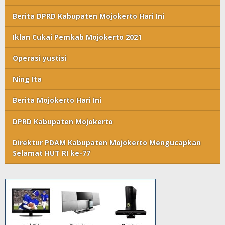
Berita DPRD Kabupaten Mojokerto Hari Ini
Iklan Cukai Pemkab Mojokerto 2021
Operasi yustisi
Ning Ita
Berita Mojokerto Hari Ini
DPRD Kabupaten Mojokerto
Direktur PDAM Kabupaten Mojokerto Mengucapkan
Selamat HUT RI ke-77