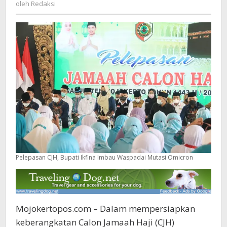
Redaksi
oleh
Redaksi
Omicron
Pelepasan CJH, Bupati Ikfina Imbau Waspadai Mutasi Omicron
Mojokertopos.com – Dalam mempersiapkan
keberangkatan Calon Jamaah Haji (CJH)