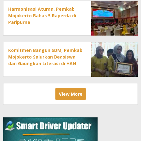
Harmonisasi Aturan, Pemkab
Mojokerto Bahas 5 Raperda di
Paripurna
Komitmen Bangun SDM, Pemkab
Mojokerto Salurkan Beasiswa
dan Gaungkan Literasi di HAN
2026
View More