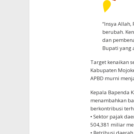
“Insya Allah,
berubah. Ken
dan pembenah
Bupati yang a
Target kenaikan s
Kabupaten Mojoker
APBD murni menja
Kepala Bapenda K
menambahkan bahw
berkontribusi ter
• Sektor pajak dae
504,381 miliar me
• Retribusi daera