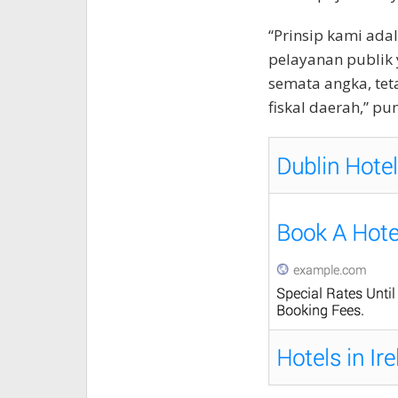
“Prinsip kami ad
pelayanan publik y
semata angka, teta
fiskal daerah,” pu