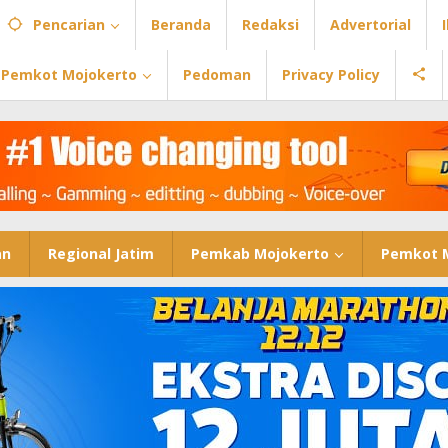
Pencarian
Beranda
Redaksi
Advertorial
Pemkot Mojokerto
Pedoman
Privacy Policy
an
Regional Jatim
Pemkab Mojokerto
Pemkot 