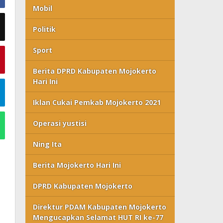
Mobil
Politik
Sport
Berita DPRD Kabupaten Mojokerto
Hari Ini
Iklan Cukai Pemkab Mojokerto 2021
Operasi yustisi
Ning Ita
Berita Mojokerto Hari Ini
DPRD Kabupaten Mojokerto
Direktur PDAM Kabupaten Mojokerto
Mengucapkan Selamat HUT RI ke-77