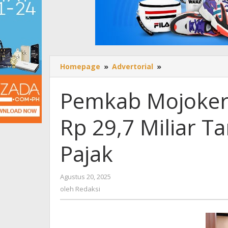
Homepage
»
Advertorial
»
Pemkab
Mojokerto
Optimis
Pemkab Mojoker
PAD
Naik
Rp 29,7 Miliar T
Rp
29,7
Miliar
Pajak
Tanpa
Kenaikan
Tarif
Agustus 20, 2025
oleh
Pajak
Redaksi
oleh
Redaksi