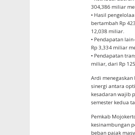
304,386 miliar me
• Hasil pengelola
bertambah Rp 423,
12,038 miliar.
• Pendapatan lain-
Rp 3,334 miliar me
• Pendapatan tran
miliar, dari Rp 12
Ardi menegaskan 
sinergi antara op
kesadaran wajib p
semester kedua t
Pemkab Mojokert
kesinambungan p
beban pajak masy