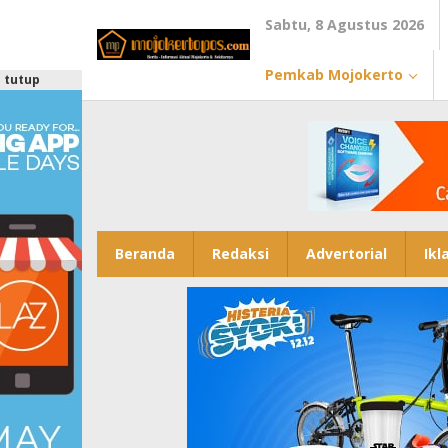
Lewati
Sabtu, 8 Agustus 2026
ke
konten
Pemkab Mojokerto
tutup
Beranda
Redaksi
Advertorial
Ikl