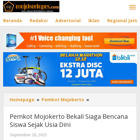
Lewati
ke
konten
Beranda
Redaksi
Advertorial
Iklan
Regional Jati
Homepage
»
Pemkot Mojokerto
»
Pemkot
Mojokerto
Bekali
Pemkot Mojokerto Bekali Siaga Bencana
Siaga
Siswa Sejak Usia Dini
Bencana
Siswa
September 26, 2025
oleh
Sejak