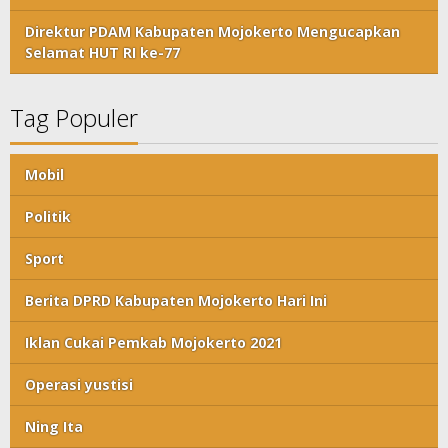
Direktur PDAM Kabupaten Mojokerto Mengucapkan
Selamat HUT RI ke-77
Tag Populer
Mobil
Politik
Sport
Berita DPRD Kabupaten Mojokerto Hari Ini
Iklan Cukai Pemkab Mojokerto 2021
Operasi yustisi
Ning Ita