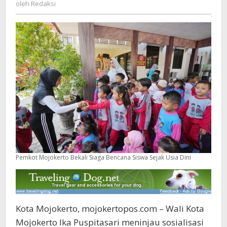
Redaksi
oleh
Redaksi
Usia
Dini
Pemkot Mojokerto Bekali Siaga Bencana Siswa Sejak Usia Dini
Kota Mojokerto, mojokertopos.com – Wali Kota
Mojokerto Ika Puspitasari meninjau sosialisasi