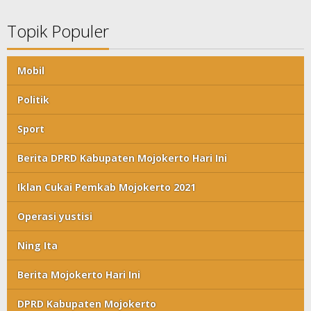
Topik Populer
Mobil
Politik
Sport
Berita DPRD Kabupaten Mojokerto Hari Ini
Iklan Cukai Pemkab Mojokerto 2021
Operasi yustisi
Ning Ita
Berita Mojokerto Hari Ini
DPRD Kabupaten Mojokerto