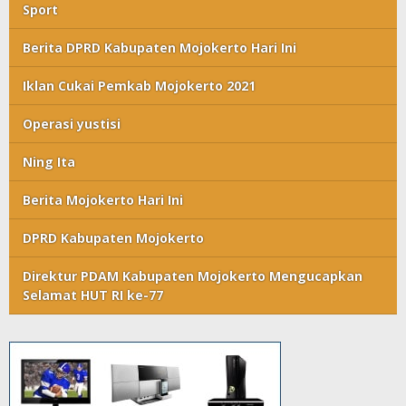
Sport
Berita DPRD Kabupaten Mojokerto Hari Ini
Iklan Cukai Pemkab Mojokerto 2021
Operasi yustisi
Ning Ita
Berita Mojokerto Hari Ini
DPRD Kabupaten Mojokerto
Direktur PDAM Kabupaten Mojokerto Mengucapkan
Selamat HUT RI ke-77