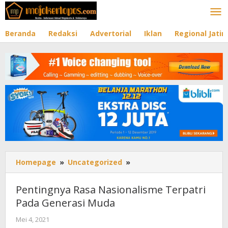
Lewati
ke
konten
Beranda
Redaksi
Advertorial
Iklan
Regional Jati
Homepage
»
Uncategorized
»
Pentingnya
Rasa
Nasionalisme
Pentingnya Rasa Nasionalisme Terpatri
Terpatri
Pada Generasi Muda
Pada
Generasi
Mei 4, 2021
oleh
Muda