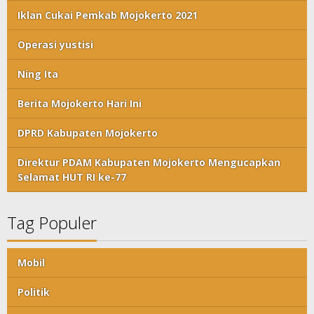
Iklan Cukai Pemkab Mojokerto 2021
Operasi yustisi
Ning Ita
Berita Mojokerto Hari Ini
DPRD Kabupaten Mojokerto
Direktur PDAM Kabupaten Mojokerto Mengucapkan
Selamat HUT RI ke-77
Tag Populer
Mobil
Politik