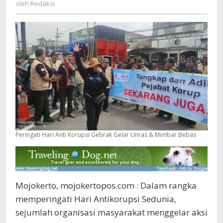
Redaksi
oleh
Redaksi
&
Mimbar
Bebas
Peringati Hari Anti Korupsi Gebrak Gelar Unras & Mimbar Bebas
Mojokerto, mojokertopos.com : Dalam rangka
memperingati Hari Antikorupsi Sedunia,
sejumlah organisasi masyarakat menggelar aksi