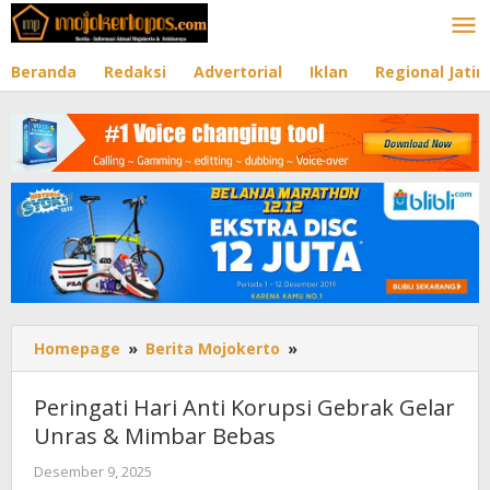
Lewati
ke
konten
Beranda
Redaksi
Advertorial
Iklan
Regional Jati
Homepage
»
Berita Mojokerto
»
Peringati
Hari
Anti
Peringati Hari Anti Korupsi Gebrak Gelar
Korupsi
Unras & Mimbar Bebas
Gebrak
Gelar
Desember 9, 2025
oleh
Unras