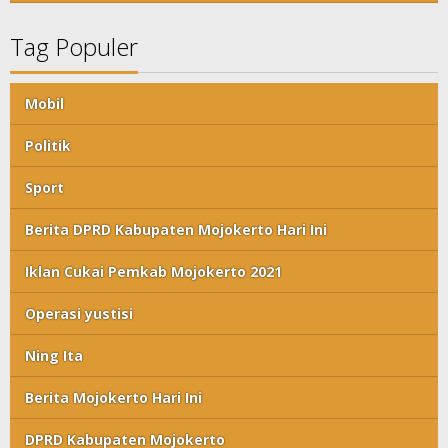
Tag Populer
Mobil
Politik
Sport
Berita DPRD Kabupaten Mojokerto Hari Ini
Iklan Cukai Pemkab Mojokerto 2021
Operasi yustisi
Ning Ita
Berita Mojokerto Hari Ini
DPRD Kabupaten Mojokerto