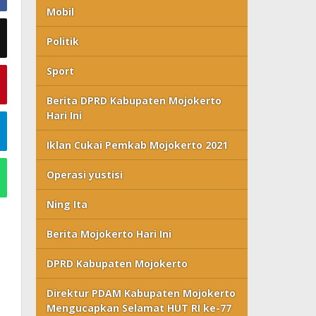
Mobil
Politik
Sport
Berita DPRD Kabupaten Mojokerto
Hari Ini
Iklan Cukai Pemkab Mojokerto 2021
Operasi yustisi
Ning Ita
Berita Mojokerto Hari Ini
DPRD Kabupaten Mojokerto
Direktur PDAM Kabupaten Mojokerto
Mengucapkan Selamat HUT RI ke-77