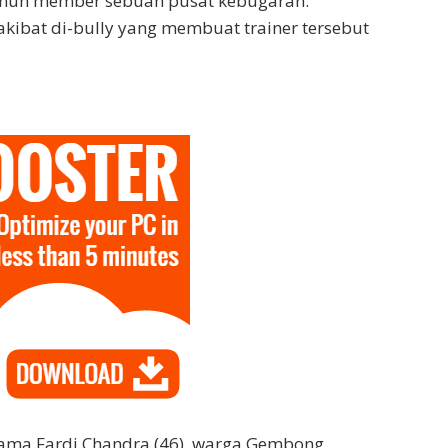
uh member sebuah pusat kebugaran.
kibat di-bully yang membuat trainer tersebut
ama Fardi Chandra (46), warga Gembong