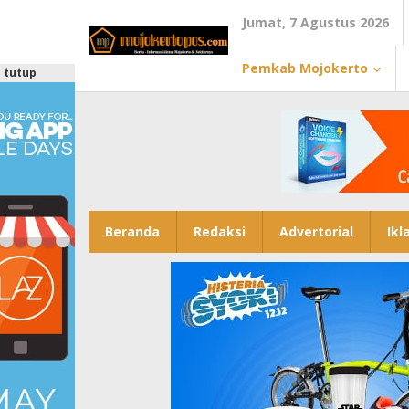
Lewati
Jumat, 7 Agustus 2026
ke
konten
Pemkab Mojokerto
tutup
Beranda
Redaksi
Advertorial
Ikl