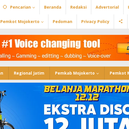
Pencarian
Beranda
Redaksi
Advertorial
Pemkot Mojokerto
Pedoman
Privacy Policy
an
Regional Jatim
Pemkab Mojokerto
Pemkot 