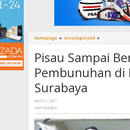
Homepage
»
Uncategorized
»
Pisau
Sampai
Bengkok,
Pisau Sampai Be
Kronologi
Pembunuhan
Pembunuhan di 
di
Pusat
Kebugaran
Surabaya
Surabaya
April 27, 2021
oleh
Redaksi
oleh
Redaksi