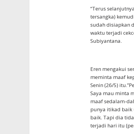
“Terus selanjutny
tersangka) kemudi
sudah disiapkan d
waktu terjadi cekc
Subiyantana.
Eren mengakui se
meminta maaf kep
Senin (26/5) itu.”
Saya mau minta m
maaf sedalam-dal
punya itikad baik
baik. Tapi dia tid
terjadi hari itu (p