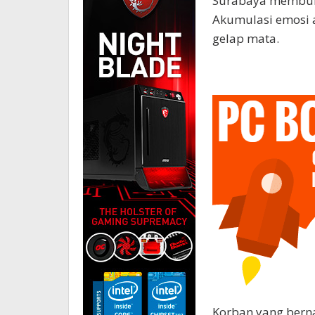
Surabaya membun
Akumulasi emosi a
gelap mata.
Korban yang bern