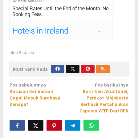
oleh
Redaksi
Ikuti Kami Pada
Navigasi
Pos sebelumnya
Pos berikutnya
Ratusan Kendaraan
Buktikan Akuntabel,
pos
Gagal Masuk Surabaya,
Pemkot Mojokerto
Kenapa?
Berhasil Pertahankan
Capaian WTP Dari BPK