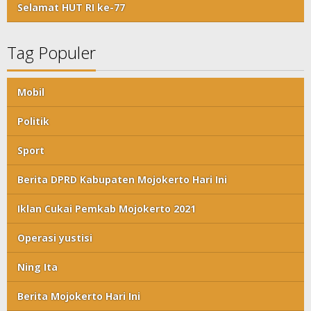
Selamat HUT RI ke-77
Tag Populer
Mobil
Politik
Sport
Berita DPRD Kabupaten Mojokerto Hari Ini
Iklan Cukai Pemkab Mojokerto 2021
Operasi yustisi
Ning Ita
Berita Mojokerto Hari Ini