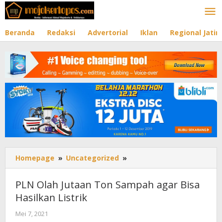
Lewati
ke
konten
Beranda
Redaksi
Advertorial
Iklan
Regional Jati
Homepage
»
Uncategorized
»
PLN
Olah
Jutaan
PLN Olah Jutaan Ton Sampah agar Bisa
Ton
Hasilkan Listrik
Sampah
agar
Mei 7, 2021
oleh
Bisa