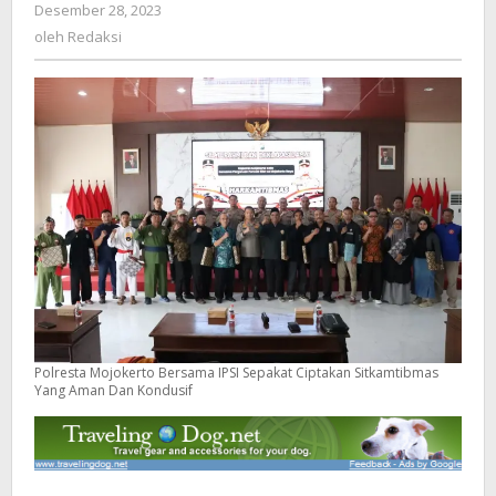
Desember 28, 2023
oleh
Yang
Redaksi
oleh
Redaksi
Aman
Dan
Kondusif
Polresta Mojokerto Bersama IPSI Sepakat Ciptakan Sitkamtibmas
Yang Aman Dan Kondusif