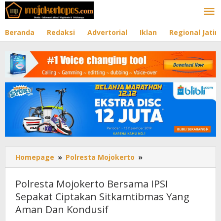
Lewati
ke
konten
Beranda
Redaksi
Advertorial
Iklan
Regional Jati
Homepage
»
Polresta Mojokerto
»
Polresta
Mojokerto
Bersama
Polresta Mojokerto Bersama IPSI
IPSI
Sepakat Ciptakan Sitkamtibmas Yang
Sepakat
Aman Dan Kondusif
Ciptakan
Sitkamtibmas