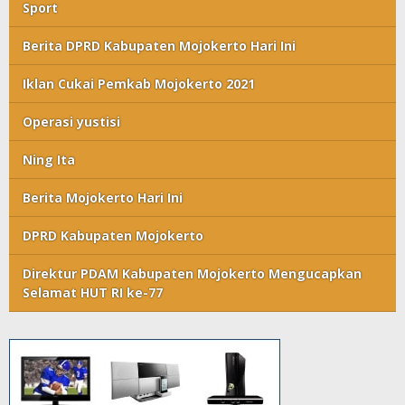
Sport
Berita DPRD Kabupaten Mojokerto Hari Ini
Iklan Cukai Pemkab Mojokerto 2021
Operasi yustisi
Ning Ita
Berita Mojokerto Hari Ini
DPRD Kabupaten Mojokerto
Direktur PDAM Kabupaten Mojokerto Mengucapkan
Selamat HUT RI ke-77