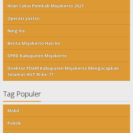
Iklan Cukai Pemkab Mojokerto 2021
Operasi yustisi
Ning Ita
Berita Mojokerto Hari Ini
DPRD Kabupaten Mojokerto
Direktur PDAM Kabupaten Mojokerto Mengucapkan
Selamat HUT RI ke-77
Tag Populer
Mobil
Politik