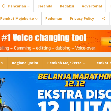
Pencarian
Beranda
Redaksi
Advertorial
Pemkot Mojokerto
Pedoman
Privacy Policy
an
Regional Jatim
Pemkab Mojokerto
Pemkot 