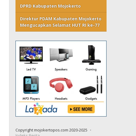
DPRD Kabupaten Mojokerto
Direktur PDAM Kabupaten Mojokerto
Mengucapkan Selamat HUT RI ke-77
Copyright mojokertopos.com 2020-2025
Indeks Berita