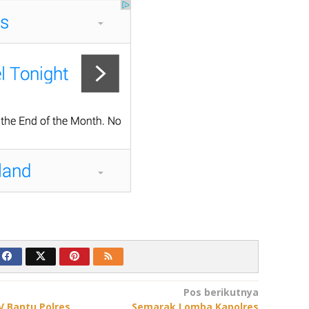
Pos berikutnya
V Bantu Polres
Semarak Lomba Kapolres