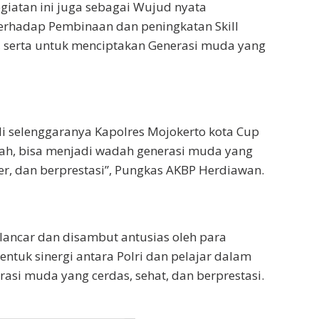
egiatan ini juga sebagai Wujud nyata
terhadap Pembinaan dan peningkatan Skill
serta untuk menciptakan Generasi muda yang
i selenggaranya Kapolres Mojokerto kota Cup
lah, bisa menjadi wadah generasi muda yang
er, dan berprestasi”, Pungkas AKBP Herdiawan.
 lancar dan disambut antusias oleh para
entuk sinergi antara Polri dan pelajar dalam
asi muda yang cerdas, sehat, dan berprestasi.