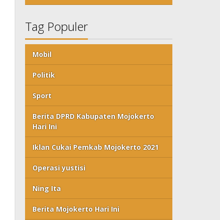
Tag Populer
Mobil
Politik
Sport
Berita DPRD Kabupaten Mojokerto
Hari Ini
Iklan Cukai Pemkab Mojokerto 2021
Operasi yustisi
Ning Ita
Berita Mojokerto Hari Ini