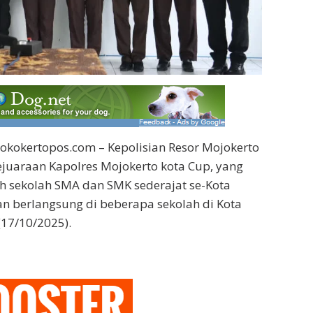
okokertopos.com – Kepolisian Resor Mojokerto
juaraan Kapolres Mojokerto kota Cup, yang
ruh sekolah SMA dan SMK sederajat se-Kota
an berlangsung di beberapa sekolah di Kota
(17/10/2025).