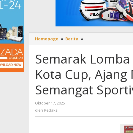
Homepage
»
Berita
»
Semarak
Lomba
Kapolres
Semarak Lomba 
Mojokerto
Kota
Kota Cup, Ajan
Cup,
Ajang
Menumbuhkan
Semangat Sporti
Semangat
Sportivitas
Oktober 17, 2025
oleh
Redaksi
oleh
Redaksi