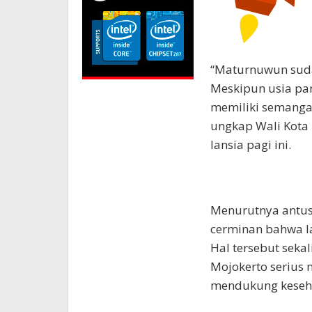
“Maturnuwun sudah
Meskipun usia pan
memiliki semangat
ungkap Wali Kota 
lansia pagi ini.
Menurutnya antusi
cerminan bahwa la
Hal tersebut sek
Mojokerto serius
mendukung keseha