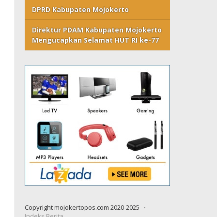
DPRD Kabupaten Mojokerto
Direktur PDAM Kabupaten Mojokerto
Mengucapkan Selamat HUT RI ke-77
Copyright mojokertopos.com 2020-2025
Indeks Berita