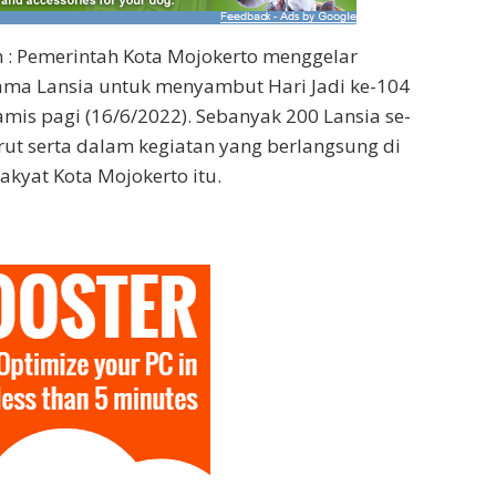
 : Pemerintah Kota Mojokerto menggelar
ama Lansia untuk menyambut Hari Jadi ke-104
amis pagi (16/6/2022). Sebanyak 200 Lansia se-
rut serta dalam kegiatan yang berlangsung di
kyat Kota Mojokerto itu.