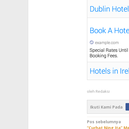
oleh
Redaksi
Ikuti Kami Pada
Navigasi
Pos sebelumnya
“Curhat Ning Ita” 