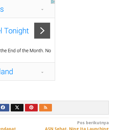
Pos berikutnya
Mendapat
ASN Sehat, Ning Ita Launching