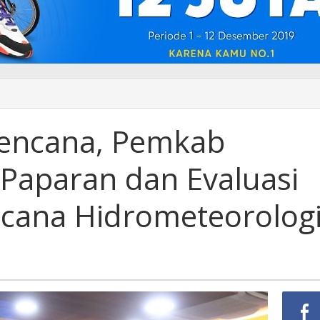
Bencana, Pemkab
o
 Paparan dan Evaluasi
cana Hidrometeorolog
nan
eorologi