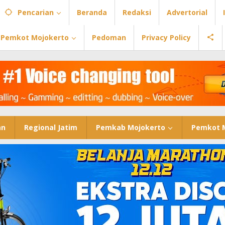
Pencarian
Beranda
Redaksi
Advertorial
Pemkot Mojokerto
Pedoman
Privacy Policy
an
Regional Jatim
Pemkab Mojokerto
Pemkot 