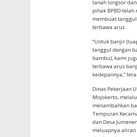
tanah longsor dan 
pihak BPBD telah 
membuat tanggul
terbawa arus.
“Untuk banjir (lu
tanggul dengan b
bambu), kami ju
terbawa arus banj
kedepannya,” tera
Dinas Pekerjaan
Mojokerto, melalui
menambahkan bahw
Tempuran Kecamat
dan Desa Jumenen
meluapnya aliran