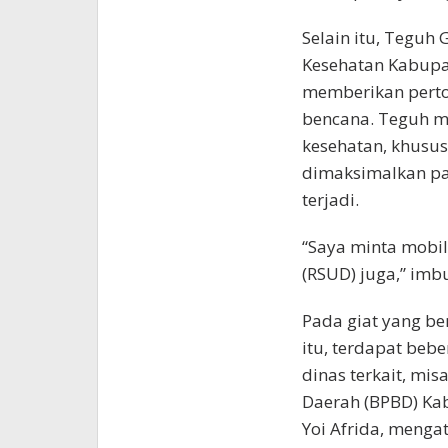
Selain itu, Teguh
Kesehatan Kabupat
memberikan perto
bencana. Teguh m
kesehatan, khusu
dimaksimalkan pa
terjadi.
“Saya minta mobil
(RSUD) juga,” imb
Pada giat yang b
itu, terdapat beb
dinas terkait, mi
Daerah (BPBD) Kab
Yoi Afrida, meng