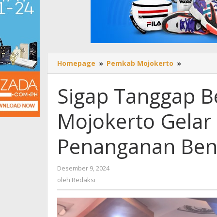
Homepage
»
Pemkab Mojokerto
»
Sigap
Tanggap
Bencana,
Sigap Tanggap 
Pemkab
Mojokert
Mojokerto Gelar
Gelar
Paparan
dan
Penanganan Ben
Evaluasi
Penanga
Bencana
Desember 9, 2024
oleh
Hidromet
Redaksi
oleh
Redaksi