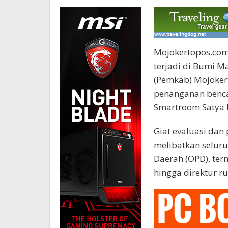
Mojokertopos.com
terjadi di Bumi M
(Pemkab) Mojoker
penanganan bencan
Smartroom Satya B
Giat evaluasi da
melibatkan seluru
Daerah (OPD), te
hingga direktur 