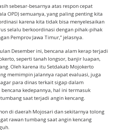
asih sebesar-besarnya atas respon cepat
la OPD) semuanya, yang paling penting kita
ordinasi karena kita tidak bisa menyelesaikan
harus selalu berkoordinasi dengan pihak-pihak
ngan Pemprov Jawa Timur,” jelasnya.
lan Desember ini, bencana alam kerap terjadi
erto, seperti tanah longsor, banjir luapan,
ang. Oleh karena itu Setdakab Mojokerto
ng memimpin jalannya rapat evaluasi, juga
agar para dinas terkait sigap dalam
 bencana kedepannya, hal ini termasuk
umbang saat terjadi angin kencang.
n di daerah Mojosari dan sekitarnya tolong
angat rawan tumbang saat angin kencang
guh.