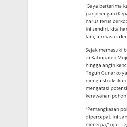
“Saya berterima k
panjenengan (Kepa
harus terus berko
ini sendiri, kita 
lain, termasuk de
Sejak memasuki bu
di Kabupaten Mojok
hingga angin kenc
Teguh Gunarko ya
menginstruksikan 
mengatasi potensi
kerawanan pohon t
“Pemangkasan poho
dipercepat, ini s
menerpa,” ujar Te