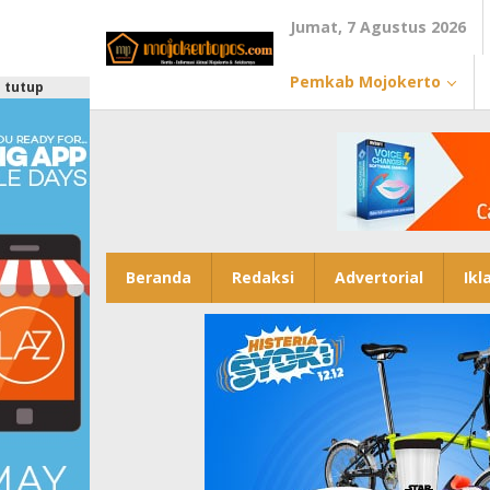
Lewati
Jumat, 7 Agustus 2026
ke
konten
Pemkab Mojokerto
tutup
Beranda
Redaksi
Advertorial
Ikl