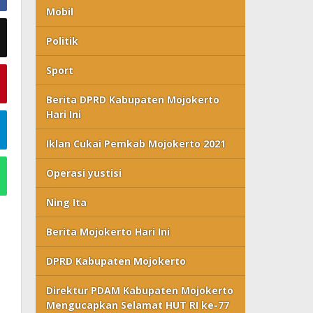
Mobil
Politik
Sport
Berita DPRD Kabupaten Mojokerto
Hari Ini
Iklan Cukai Pemkab Mojokerto 2021
Operasi yustisi
Ning Ita
Berita Mojokerto Hari Ini
DPRD Kabupaten Mojokerto
Direktur PDAM Kabupaten Mojokerto
Mengucapkan Selamat HUT RI ke-77