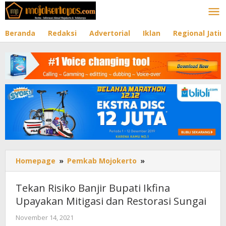
Lewati
ke
konten
Beranda
Redaksi
Advertorial
Iklan
Regional Jati
Homepage
»
Pemkab Mojokerto
»
Tekan
Risiko
Banjir
Tekan Risiko Banjir Bupati Ikfina
Bupati
Upayakan Mitigasi dan Restorasi Sungai
Ikfina
Upayakan
November 14, 2021
oleh
Mitigasi