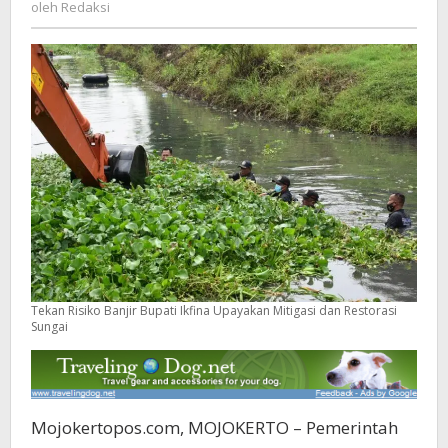
Redaksi
oleh
Redaksi
dan
Restorasi
Sungai
Tekan Risiko Banjir Bupati Ikfina Upayakan Mitigasi dan Restorasi
Sungai
Mojokertopos.com, MOJOKERTO – Pemerintah