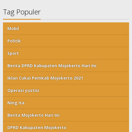
Tag Populer
Mobil
Politik
Sport
Berita DPRD Kabupaten Mojokerto Hari Ini
Iklan Cukai Pemkab Mojokerto 2021
Operasi yustisi
Ning Ita
Berita Mojokerto Hari Ini
DPRD Kabupaten Mojokerto