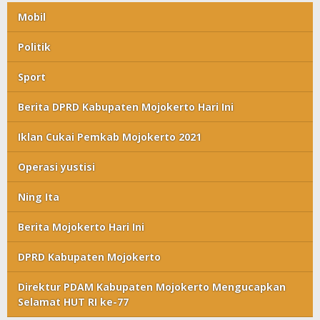
Mobil
Politik
Sport
Berita DPRD Kabupaten Mojokerto Hari Ini
Iklan Cukai Pemkab Mojokerto 2021
Operasi yustisi
Ning Ita
Berita Mojokerto Hari Ini
DPRD Kabupaten Mojokerto
Direktur PDAM Kabupaten Mojokerto Mengucapkan
Selamat HUT RI ke-77