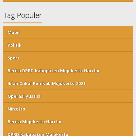
Tag Populer
Mobil
Politik
Sport
Berita DPRD Kabupaten Mojokerto Hari Ini
Iklan Cukai Pemkab Mojokerto 2021
Operasi yustisi
Ning Ita
Berita Mojokerto Hari Ini
DPRD Kabupaten Mojokerto