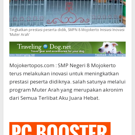
Tingkatkan prestasi peserta didik, SMPN 8 Mojokerto Inisiasi Inovasi
’Muter Arah’
Mojokertopos.com : SMP Negeri 8 Mojokerto
terus melakukan inovasi untuk meningkatkan
prestasi peserta didiknya. salah satunya melalui
program Muter Arah yang merupakan akronim
dari Semua Terlibat Aku Juara Hebat.