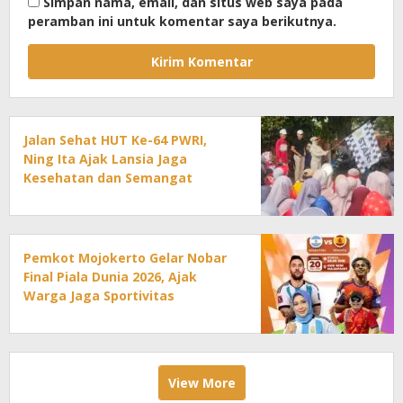
Simpan nama, email, dan situs web saya pada
peramban ini untuk komentar saya berikutnya.
Jalan Sehat HUT Ke-64 PWRI,
Ning Ita Ajak Lansia Jaga
Kesehatan dan Semangat
Pengabdian
Pemkot Mojokerto Gelar Nobar
Final Piala Dunia 2026, Ajak
Warga Jaga Sportivitas
View More