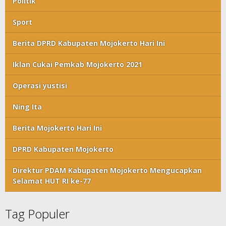
Politik
Sport
Berita DPRD Kabupaten Mojokerto Hari Ini
Iklan Cukai Pemkab Mojokerto 2021
Operasi yustisi
Ning Ita
Berita Mojokerto Hari Ini
DPRD Kabupaten Mojokerto
Direktur PDAM Kabupaten Mojokerto Mengucapkan
Selamat HUT RI ke-77
Tag Populer