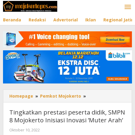
Lewati
ke
konten
Beranda
Redaksi
Advertorial
Iklan
Regional Jati
Homepage
»
Pemkot Mojokerto
»
Tingkatkan
prestasi
peserta
Tingkatkan prestasi peserta didik, SMPN
didik,
8 Mojokerto Inisiasi Inovasi ’Muter Arah’
SMPN
8
Oktober 10, 2022
oleh
Mojokerto