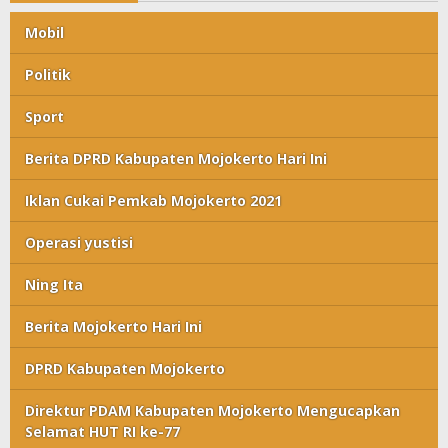
Mobil
Politik
Sport
Berita DPRD Kabupaten Mojokerto Hari Ini
Iklan Cukai Pemkab Mojokerto 2021
Operasi yustisi
Ning Ita
Berita Mojokerto Hari Ini
DPRD Kabupaten Mojokerto
Direktur PDAM Kabupaten Mojokerto Mengucapkan
Selamat HUT RI ke-77