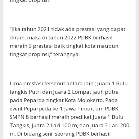
“Jika tahun 2021 tidak ada prestasi yang dapat
diraih, maka di tahun 2022 PDBK berhasil
meraih 5 prestasi baik tingkat kota maupun
tingkat propinsi,” terangnya.
Lima prestasi tersebut antara lain ; Juara 1 Bulu
tangkis Putri dan Juara 2 Lompat jauh putra
pada Peparda tingkat Kota Mojokerto. Pada
event Peparpeda ke-1 Jawa Timur, tim PDBK
SMPN 8 berhasil meraih predikat Juara 1 Bulu
Tangkis, juara 2 Lari 100 m, dan juara 3 Lari 200
m. Di bidang seni, seorang PDBK berhasil