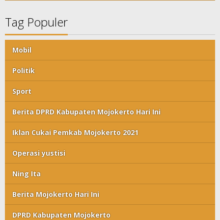
Tag Populer
Mobil
Politik
Sport
Berita DPRD Kabupaten Mojokerto Hari Ini
Iklan Cukai Pemkab Mojokerto 2021
Operasi yustisi
Ning Ita
Berita Mojokerto Hari Ini
DPRD Kabupaten Mojokerto