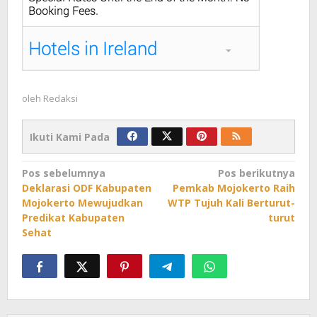
oleh
Redaksi
Ikuti Kami Pada
Navigasi
Pos sebelumnya
Pos berikutnya
Deklarasi ODF Kabupaten
Pemkab Mojokerto Raih
pos
Mojokerto Mewujudkan
WTP Tujuh Kali Berturut-
Predikat Kabupaten
turut
Sehat