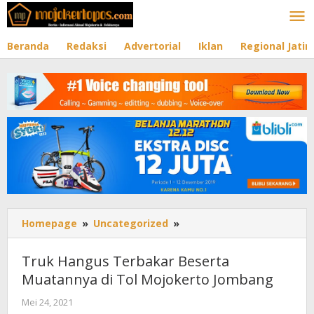
Lewati
ke
konten
Beranda
Redaksi
Advertorial
Iklan
Regional Jati
Homepage
»
Uncategorized
»
Truk
Hangus
Terbakar
Truk Hangus Terbakar Beserta
Beserta
Muatannya di Tol Mojokerto Jombang
Muatannya
di
Mei 24, 2021
oleh
Tol