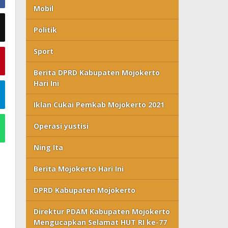
Mobil
Politik
Sport
Berita DPRD Kabupaten Mojokerto
Hari Ini
Iklan Cukai Pemkab Mojokerto 2021
Operasi yustisi
Ning Ita
Berita Mojokerto Hari Ini
DPRD Kabupaten Mojokerto
Direktur PDAM Kabupaten Mojokerto
Mengucapkan Selamat HUT RI ke-77