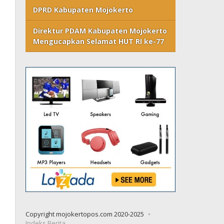
DPRD Kabupaten Mojokerto
Direktur PDAM Kabupaten Mojokerto
Mengucapkan Selamat HUT RI ke-77
Copyright mojokertopos.com 2020-2025
Indeks Berita