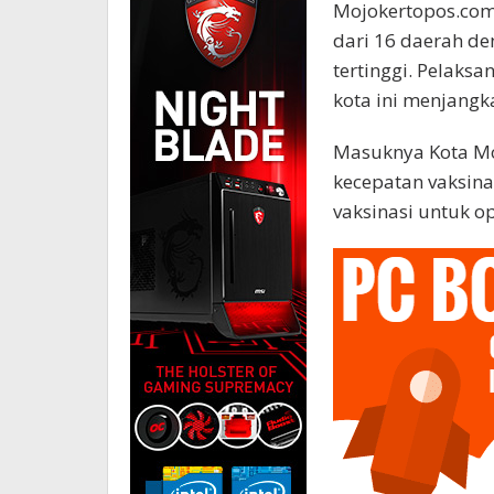
Mojokertopos.com
dari 16 daerah de
tertinggi. Pelaksa
kota ini menjangk
Masuknya Kota Mo
kecepatan vaksina
vaksinasi untuk op