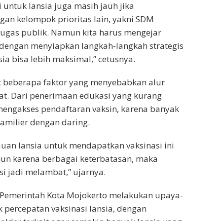
 untuk lansia juga masih jauh jika
an kelompok prioritas lain, yakni SDM
ugas publik. Namun kita harus mengejar
i dengan menyiapkan langkah-langkah strategis
sia bisa lebih maksimal,” cetusnya.
t beberapa faktor yang menyebabkan alur
at. Dari penerimaan edukasi yang kurang
mengakses pendaftaran vaksin, karena banyak
familier dengan daring.
an lansia untuk mendapatkan vaksinasi ini
mun karena berbagai keterbatasan, maka
si jadi melambat,” ujarnya.
, Pemerintah Kota Mojokerto melakukan upaya-
 percepatan vaksinasi lansia, dengan