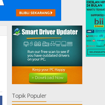
Topik Populer