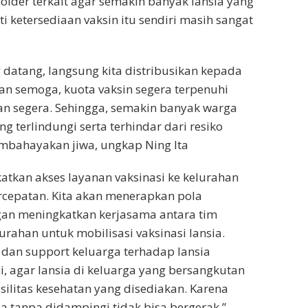
older terkait agar semakin banyak lansia yang
ti ketersediaan vaksin itu sendiri masih sangat
g datang, langsung kita distribusikan kepada
an semoga, kuota vaksin segera terpenuhi
n segera. Sehingga, semakin banyak warga
g terlindungi serta terhindar dari resiko
mbahayakan jiwa, ungkap Ning Ita
atkan akses layanan vaksinasi ke kelurahan
rcepatan. Kita akan menerapkan pola
gan meningkatkan kerjasama antara tim
lurahan untuk mobilisasi vaksinasi lansia.
 dan support keluarga terhadap lansia
i, agar lansia di keluarga yang bersangkutan
silitas kesehatan yang disediakan. Karena
ia tanpa didampingi tidak bisa bergerak,”