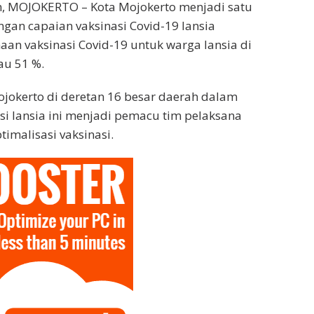
, MOJOKERTO – Kota Mojokerto menjadi satu
ngan capaian vaksinasi Covid-19 lansia
naan vaksinasi Covid-19 untuk warga lansia di
au 51 %.
jokerto di deretan 16 besar daerah dalam
si lansia ini menjadi pemacu tim pelaksana
timalisasi vaksinasi.