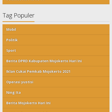
Tag Populer
Mobil
Politik
Sport
Berita DPRD Kabupaten Mojokerto Hari Ini
Iklan Cukai Pemkab Mojokerto 2021
Operasi yustisi
Ning Ita
Berita Mojokerto Hari Ini