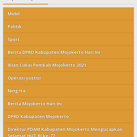
Mobil
Politik
Sport
Berita DPRD Kabupaten Mojokerto Hari Ini
Iklan Cukai Pemkab Mojokerto 2021
Operasi yustisi
Ning Ita
Berita Mojokerto Hari Ini
DPRD Kabupaten Mojokerto
Direktur PDAM Kabupaten Mojokerto Mengucapkan
Selamat HUT RI ke-77