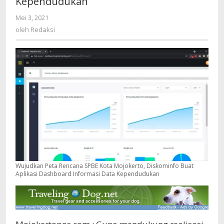
Kependudukan
Buat
Mei 3, 2021
oleh
Aplikasi
Redaksi
oleh
Redaksi
Dashboard
Informasi
Data
Kependudukan
Wujudkan Peta Rencana SPBE Kota Mojokerto, Diskominfo Buat
Aplikasi Dashboard Informasi Data Kependudukan