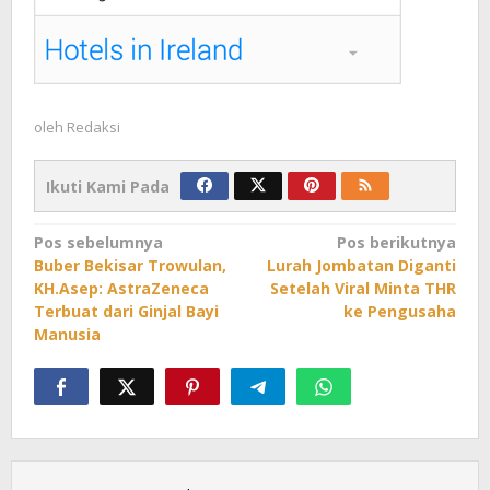
oleh
Redaksi
Ikuti Kami Pada
Navigasi
Pos sebelumnya
Pos berikutnya
Buber Bekisar Trowulan,
Lurah Jombatan Diganti
pos
KH.Asep: AstraZeneca
Setelah Viral Minta THR
Terbuat dari Ginjal Bayi
ke Pengusaha
Manusia