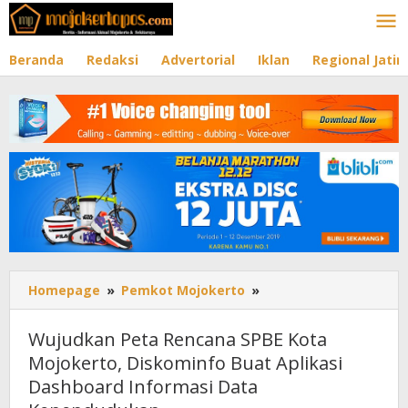
Lewati
ke
konten
Beranda
Redaksi
Advertorial
Iklan
Regional Jati
Homepage
»
Pemkot Mojokerto
»
Wujudkan
Peta
Rencana
Wujudkan Peta Rencana SPBE Kota
SPBE
Mojokerto, Diskominfo Buat Aplikasi
Kota
Dashboard Informasi Data
Mojokerto,
Diskominfo