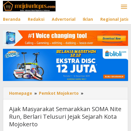
Lewati
ke
konten
Beranda
Redaksi
Advertorial
Iklan
Regional Jati
Homepage
»
Pemkot Mojokerto
»
Ajak
Masyarakat
Semarakkan
Ajak Masyarakat Semarakkan SOMA Nite
SOMA
Run, Berlari Telusuri Jejak Sejarah Kota
Nite
Mojokerto
Run,
Berlari