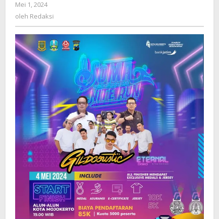
Mei 1, 2024
oleh
Telusuri
Redaksi
oleh
Redaksi
Jejak
Sejarah
Kota
Mojokerto