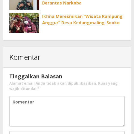
Berantas Narkoba
Ikfina Meresmikan “Wisata Kampung
Anggur” Desa Kedungmaling-Sooko
Komentar
Tinggalkan Balasan
Alamat email Anda tidak akan dipublikasikan.
Ruas yang
wajib ditandai
*