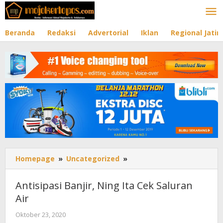
Lewati
ke
konten
Beranda
Redaksi
Advertorial
Iklan
Regional Jati
Homepage
»
Uncategorized
»
Antisipasi
Banjir,
Ning
Antisipasi Banjir, Ning Ita Cek Saluran
Ita
Air
Cek
Saluran
Oktober 23, 2020
oleh
Air