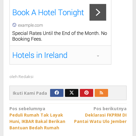
oleh
Redaksi
Ikuti Kami Pada
Navigasi
Pos sebelumnya
Pos berikutnya
Peduli Rumah Tak Layak
Deklarasi FKPRM DI
pos
Huni, IKBAR Bakal Berikan
Pantai Watu Ulo Jember
Bantuan Bedah Rumah