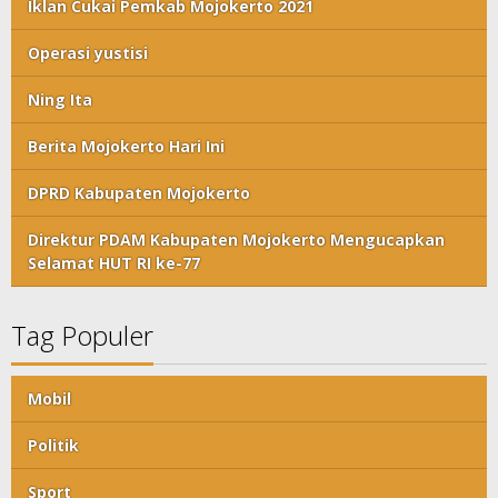
Iklan Cukai Pemkab Mojokerto 2021
Operasi yustisi
Ning Ita
Berita Mojokerto Hari Ini
DPRD Kabupaten Mojokerto
Direktur PDAM Kabupaten Mojokerto Mengucapkan
Selamat HUT RI ke-77
Tag Populer
Mobil
Politik
Sport