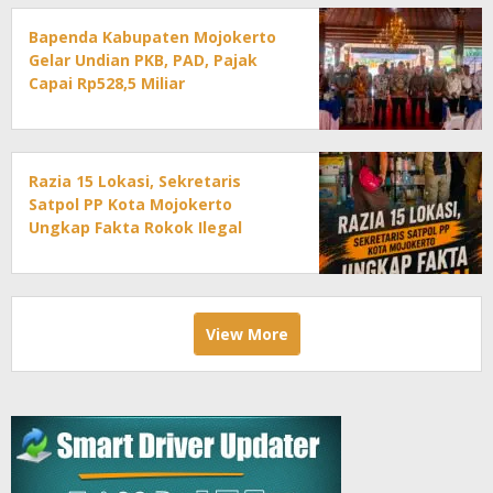
Bapenda Kabupaten Mojokerto
Gelar Undian PKB, PAD, Pajak
Capai Rp528,5 Miliar
Razia 15 Lokasi, Sekretaris
Satpol PP Kota Mojokerto
Ungkap Fakta Rokok Ilegal
View More