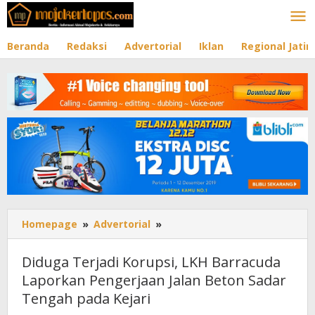
Lewati
ke
konten
Beranda
Redaksi
Advertorial
Iklan
Regional Jati
Homepage
»
Advertorial
»
Diduga
Terjadi
Korupsi,
Diduga Terjadi Korupsi, LKH Barracuda
LKH
Laporkan Pengerjaan Jalan Beton Sadar
Barracuda
Tengah pada Kejari
Laporkan
Pengerjaan