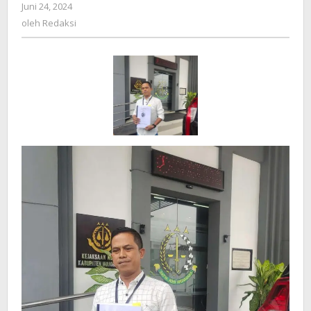
Juni 24, 2024
oleh
Jalan
Redaksi
oleh
Redaksi
Beton
Sadar
Tengah
pada
Kejari