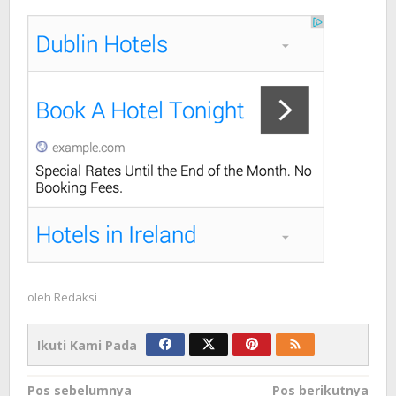
oleh
Redaksi
Ikuti Kami Pada
Navigasi
Pos sebelumnya
Pos berikutnya