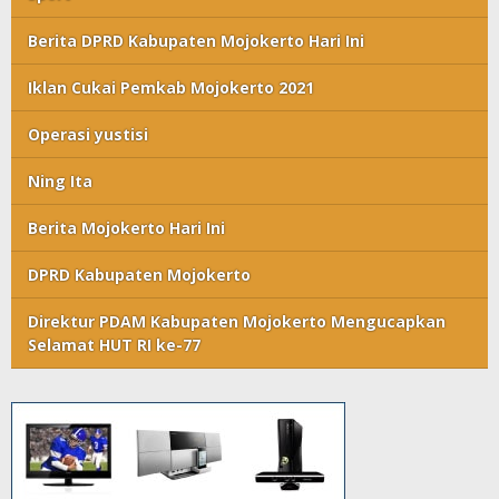
Berita DPRD Kabupaten Mojokerto Hari Ini
Iklan Cukai Pemkab Mojokerto 2021
Operasi yustisi
Ning Ita
Berita Mojokerto Hari Ini
DPRD Kabupaten Mojokerto
Direktur PDAM Kabupaten Mojokerto Mengucapkan
Selamat HUT RI ke-77