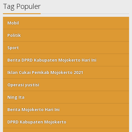
Tag Populer
Mobil
Politik
Sport
Berita DPRD Kabupaten Mojokerto Hari Ini
Iklan Cukai Pemkab Mojokerto 2021
Operasi yustisi
Ning Ita
Berita Mojokerto Hari Ini
DPRD Kabupaten Mojokerto