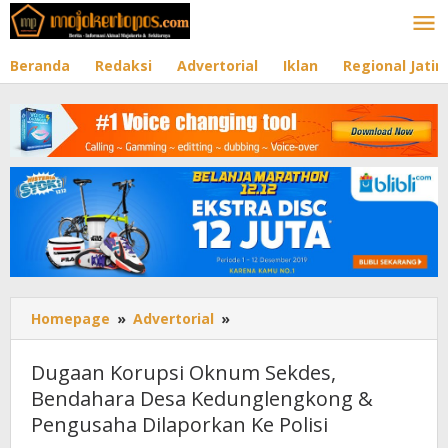
Lewati
ke
konten
Beranda
Redaksi
Advertorial
Iklan
Regional Jati
Homepage
»
Advertorial
»
Dugaan
Korupsi
Oknum
Dugaan Korupsi Oknum Sekdes,
Sekdes,
Bendahara Desa Kedunglengkong &
Bendahara
Pengusaha Dilaporkan Ke Polisi
Desa
Kedunglengkong