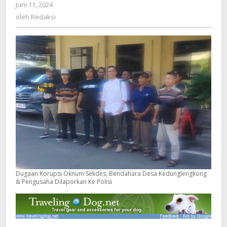
Juni 11, 2024
oleh
&
Redaksi
oleh
Redaksi
Pengusaha
Dilaporkan
Ke
Polisi
Dugaan Korupsi Oknum Sekdes, Bendahara Desa Kedunglengkong
& Pengusaha Dilaporkan Ke Polisi