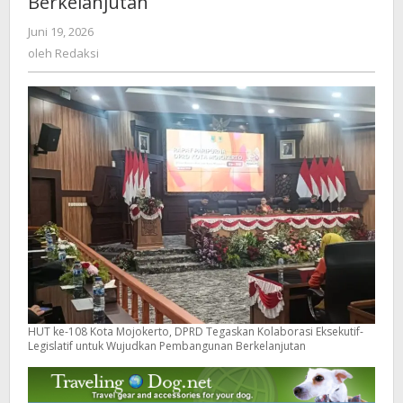
Berkelanjutan
Kolaborasi
Juni 19, 2026
oleh
Eksekutif-
Redaksi
oleh
Redaksi
Legislatif
untuk
Wujudkan
Pembangunan
Berkelanjutan
HUT ke-108 Kota Mojokerto, DPRD Tegaskan Kolaborasi Eksekutif-
Legislatif untuk Wujudkan Pembangunan Berkelanjutan