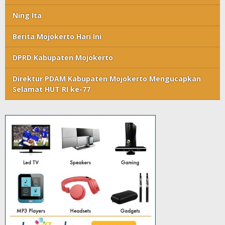
Ning Ita
Berita Mojokerto Hari Ini
DPRD Kabupaten Mojokerto
Direktur PDAM Kabupaten Mojokerto Mengucapkan
Selamat HUT RI ke-77