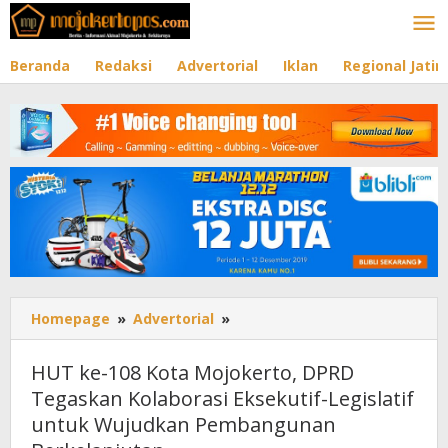
Lewati
ke
konten
Beranda
Redaksi
Advertorial
Iklan
Regional Jati
Homepage
»
Advertorial
»
HUT
ke-
108
HUT ke-108 Kota Mojokerto, DPRD
Kota
Tegaskan Kolaborasi Eksekutif-Legislatif
Mojokerto,
untuk Wujudkan Pembangunan
DPRD
Tegaskan