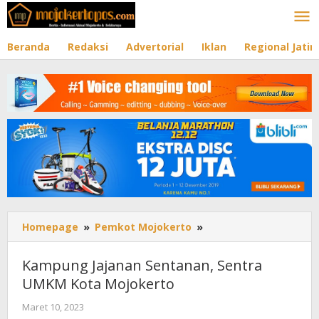
Lewati
ke
konten
Beranda
Redaksi
Advertorial
Iklan
Regional Jati
Homepage
»
Pemkot Mojokerto
»
Kampung
Jajanan
Sentanan,
Kampung Jajanan Sentanan, Sentra
Sentra
UMKM Kota Mojokerto
UMKM
Kota
Maret 10, 2023
oleh
Mojokerto