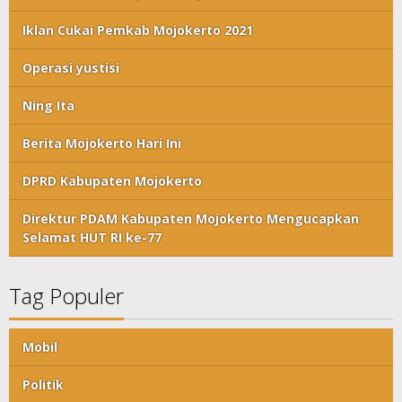
Iklan Cukai Pemkab Mojokerto 2021
Operasi yustisi
Ning Ita
Berita Mojokerto Hari Ini
DPRD Kabupaten Mojokerto
Direktur PDAM Kabupaten Mojokerto Mengucapkan
Selamat HUT RI ke-77
Tag Populer
Mobil
Politik